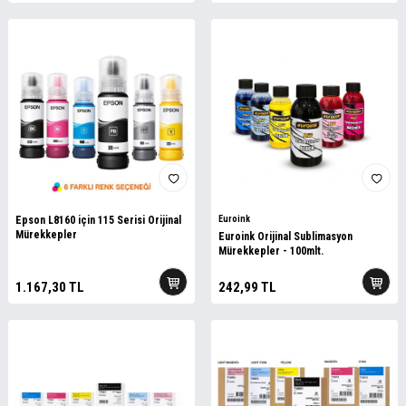
Epson L8160 için 115 Serisi Orijinal
Euroink
Mürekkepler
Euroink Orijinal Sublimasyon
Mürekkepler - 100mlt.
1.167,30
TL
242,99
TL