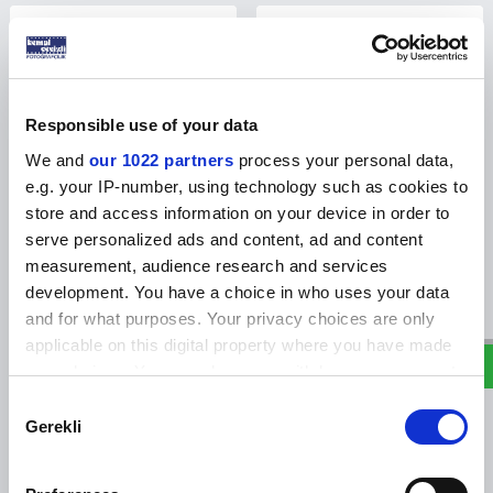
Responsible use of your data
We and
our 1022 partners
process your personal data,
e.g. your IP-number, using technology such as cookies to
store and access information on your device in order to
serve personalized ads and content, ad and content
EPSON
Kolay Mürekkep Dolum Kapağı
measurement, audience research and services
Epson Eco Tank Uyumlu
Epson Ecotank için 112 Serisi
W
h
a
s
p
p
D
e
s
e
H
a
t
t
Orijinal Mürekkepler
development. You have a choice in who uses your data
Ürünün fiyatını görmek için
Ürünün fiyatını görmek için
and for what purposes. Your privacy choices are only
bayi girişi
yapınız
bayi girişi
yapınız
applicable on this digital property where you have made
your choices. You can change or withdraw your consent
any time from the Cookie Declaration or by clicking on
Consent
the Privacy trigger icon.
Gerekli
Selection
If you allow, we would also like to: