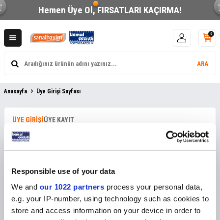
Hemen Üye Ol,
FIRSATLARI KAÇIRMA!
0
ARA
Anasayfa
Üye Girişi Sayfası
ÜYE GIRIŞI
ÜYE KAYIT
E-posta adresinizi giriniz
Responsible use of your data
Şifrenizi giriniz
We and
our 1022 partners
process your personal data,
e.g. your IP-number, using technology such as cookies to
Beni Hatırla
Şifremi Unuttum
store and access information on your device in order to
GIRIŞ YAP