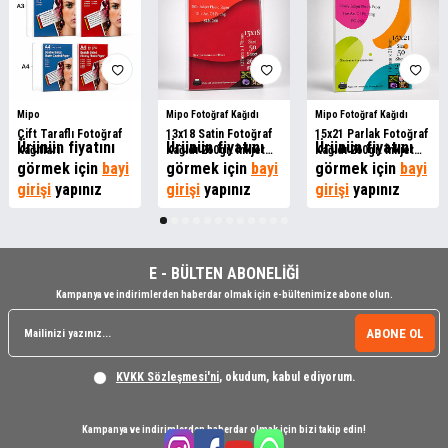
Mipo
Mipo Fotoğraf Kağıdı
Mipo Fotoğraf Kağıdı
Çift Taraflı Fotoğraf
13x18 Satin Fotoğraf
15x21 Parlak Fotoğraf
Ürünün fiyatını
Ürünün fiyatını
Ürünün fiyatını
Kağıtları
Kağıdı 260gr. İnkjet
Kağıdı 260gr. İnkjet
görmek için
bayi
MİPO
görmek için
bayi
MİPO
görmek için
bayi
girişi
yapınız
girişi
yapınız
girişi
yapınız
E - BÜLTEN ABONELİĞİ
Kampanya ve indirimlerden haberdar olmak için e-bültenimize abone olun.
ABONE OL
KVKK Sözleşmesi'ni
, okudum, kabul ediyorum.
Kampanya ve indirimlerden haberdar olmak için bizi takip edin!