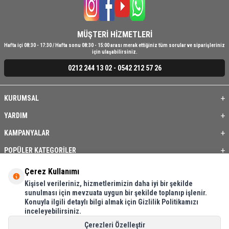
MÜŞTERİ HİZMETLERİ
Hafta içi 08:30 - 17:30 / Hafta sonu 08:30 - 15:00 arası merak ettiğiniz tüm sorular ve siparişleriniz
için ulaşabilirsiniz.
0212 244 13 02 - 0542 212 57 26
KURUMSAL
YARDIM
KAMPANYALAR
POPÜLER KATEGORİLER
ÜYE / BAYİ
Çerez Kullanımı
Kişisel verileriniz, hizmetlerimizin daha iyi bir şekilde
ÖNE ÇIKAN ÜRÜNLER
sunulması için mevzuata uygun bir şekilde toplanıp işlenir.
Konuyla ilgili detaylı bilgi almak için Gizlilik Politikamızı
BASKI REHBERİ
inceleyebilirsiniz.
İLETİŞİM
Çerezleri Özelleştir