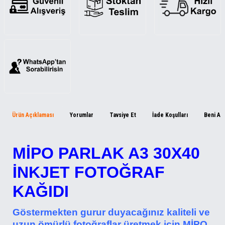
Ürün Açıklaması
Yorumlar
Tavsiye Et
İade Koşulları
Beni Ar
MİPO PARLAK A3 30X40
İNKJET FOTOĞRAF
KAĞIDI
Göstermekten gurur duyacağınız kaliteli ve
uzun ömürlü fotoğraflar üretmek için MİPO