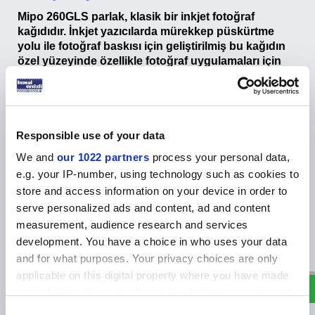
Mipo 260GLS parlak, klasik bir inkjet fotoğraf
kağıdıdır. İnkjet yazıcılarda mürekkep püskürtme
yolu ile fotoğraf baskısı için geliştirilmiş bu kağıdın
özel yüzeyinde özellikle fotoğraf uygulamaları için
tasarlanmış, mikro gözenekli özel bir kaplama
mevcuttur. Mikro gözenekli bu katman inkjet fotoğraf
kağıdı için kullanılan en üstün kaplamadır. Kaplama,
silika veya alümina bazlı mikro gözeneklere sahiptir.
Bu kaplamanın, gözeneklerinden dolayı her türlü
Responsible use of your data
mürekkep, boya ve pigment kağıt yüzeyinde
We and
our 1022 partners
process your personal data,
mükemmel bir şekilde tutunur. İşte bu özel kaplama
e.g. your IP-number, using technology such as cookies to
ve kaliteli taban kağıdı sayesinde fotoğraflarınızı
store and access information on your device in order to
mükemmel bir şekilde basabilirsiniz.
serve personalized ads and content, ad and content
measurement, audience research and services
W
h
a
s
p
p
D
e
s
e
H
a
t
t
development. You have a choice in who uses your data
and for what purposes. Your privacy choices are only
applicable on this digital property where you have made
your choices. You can change or withdraw your consent
any time from the Cookie Declaration or by clicking on
MİPO Parlak fotoğraf kağıdının avantajları;
Consent