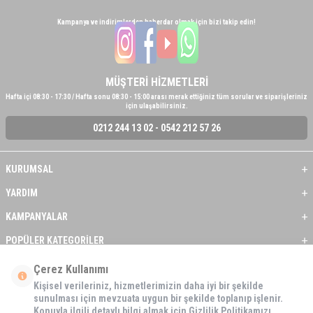
Kampanya ve indirimlerden haberdar olmak için bizi takip edin!
MÜŞTERİ HİZMETLERİ
Hafta içi 08:30 - 17:30 / Hafta sonu 08:30 - 15:00 arası merak ettiğiniz tüm sorular ve siparişleriniz
için ulaşabilirsiniz.
0212 244 13 02 - 0542 212 57 26
KURUMSAL
YARDIM
KAMPANYALAR
POPÜLER KATEGORİLER
ÜYE / BAYİ
Çerez Kullanımı
Kişisel verileriniz, hizmetlerimizin daha iyi bir şekilde
ÖNE ÇIKAN ÜRÜNLER
sunulması için mevzuata uygun bir şekilde toplanıp işlenir.
Konuyla ilgili detaylı bilgi almak için Gizlilik Politikamızı
BASKI REHBERİ