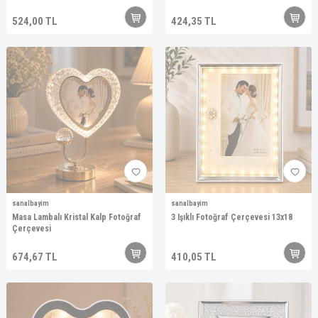
524,00
TL
424,35
TL
sanalbayim
sanalbayim
Masa Lambalı Kristal Kalp Fotoğraf
3 Işıklı Fotoğraf Çerçevesi 13x18
Çerçevesi
674,67
TL
410,05
TL