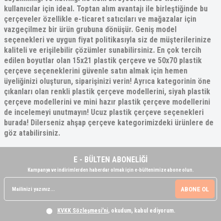
kullanıcılar için ideal. Toptan alım avantajı ile birleştiğinde bu
çerçeveler özellikle e-ticaret satıcıları ve mağazalar için
vazgeçilmez bir ürün grubuna dönüşür. Geniş model
seçenekleri ve uygun fiyat politikasıyla siz de müşterilerinize
kaliteli ve erişilebilir çözümler sunabilirsiniz. En çok tercih
edilen boyutlar olan
15x21 plastik çerçeve
ve
50x70 plastik
çerçeve
seçeneklerini güvenle satın almak için hemen
üyeliğinizi oluşturun, siparişinizi verin! Ayrıca kategorinin öne
çıkanları olan renkli plastik çerçeve modellerini,
siyah plastik
çerçeve
modellerini ve mini
hazır plastik çerçeve
modellerini
de incelemeyi unutmayın!
Ucuz plastik çerçeve
seçenekleri
burada! Dilerseniz
ahşap çerçeve
kategorimizdeki ürünlere de
göz atabilirsiniz.
E - BÜLTEN ABONELİĞİ
Kampanya ve indirimlerden haberdar olmak için e-bültenimize abone olun.
ABONE OL
KVKK Sözleşmesi'ni
, okudum, kabul ediyorum.