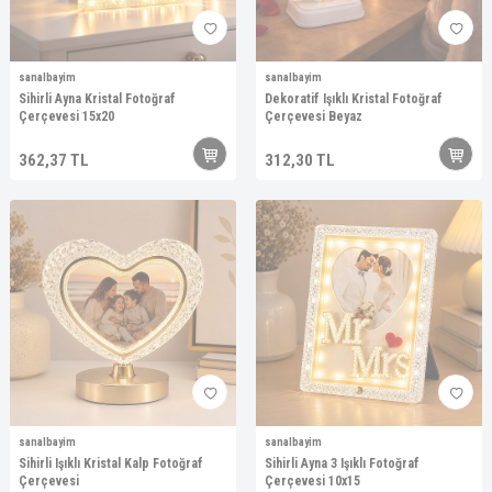
sanalbayim
sanalbayim
Sihirli Ayna Kristal Fotoğraf
Dekoratif Işıklı Kristal Fotoğraf
Çerçevesi 15x20
Çerçevesi Beyaz
362,37
TL
312,30
TL
sanalbayim
sanalbayim
Sihirli Işıklı Kristal Kalp Fotoğraf
Sihirli Ayna 3 Işıklı Fotoğraf
Çerçevesi
Çerçevesi 10x15