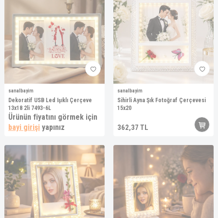
sanalbayim
sanalbayim
Dekoratif USB Led Işıklı Çerçeve
Sihirli Ayna Şık Fotoğraf Çerçevesi
13x18 2li 7493-6L
15x20
Ürünün fiyatını görmek için
bayi girişi
yapınız
362,37
TL