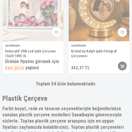
sanalbayim
sanalbayim
Dekoratif USB Led Işıklı Çerçeve
Kristal Ay Kalpli Işıklı Fotoğraf
15x20 7493-3L
Çerçevesi
Ürünün fiyatını görmek için
bayi girişi
yapınız
362,37
TL
Toplam
54
ürün bulunmaktadır.
Plastik Çerçeve
Farklı boyut, renk ve tasarım seçenekleriyle beğenilerinize
sunulan
plastik çerçeve
modelleri Sanalbayim güvencesiyle
sizlerle.
Toptan plastik çerçeve
arayışınız için en uygun
fiyatları sayfamızda bulabilirsiniz. Toptan
plastik çerçeveler
i