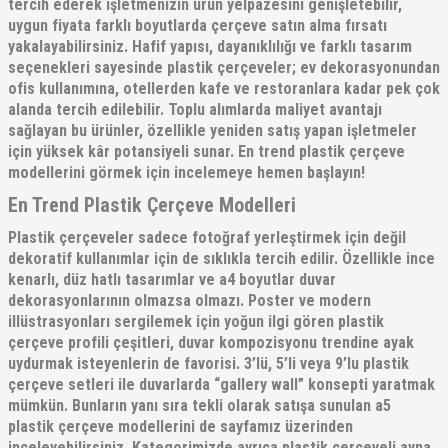
tercih ederek işletmenizin ürün yelpazesini genişletebilir,
uygun fiyata farklı boyutlarda çerçeve satın alma fırsatı
yakalayabilirsiniz. Hafif yapısı, dayanıklılığı ve farklı tasarım
seçenekleri sayesinde plastik çerçeveler; ev dekorasyonundan
ofis kullanımına, otellerden kafe ve restoranlara kadar pek çok
alanda tercih edilebilir. Toplu alımlarda maliyet avantajı
sağlayan bu ürünler, özellikle yeniden satış yapan işletmeler
için yüksek kâr potansiyeli sunar. En trend
plastik çerçeve
modelleri
ni görmek için incelemeye hemen başlayın!
En Trend Plastik Çerçeve Modelleri
Plastik çerçeveler sadece fotoğraf yerleştirmek için değil
dekoratif kullanımlar için de sıklıkla tercih edilir. Özellikle ince
kenarlı, düz hatlı tasarımlar ve a4 boyutlar duvar
dekorasyonlarının olmazsa olmazı. Poster ve modern
illüstrasyonları sergilemek için yoğun ilgi gören
plastik
çerçeve profili
çeşitleri, duvar kompozisyonu trendine ayak
uydurmak isteyenlerin de favorisi. 3’lü, 5’li veya 9’lu plastik
çerçeve setleri ile duvarlarda “gallery wall” konsepti yaratmak
mümkün. Bunların yanı sıra tekli olarak satışa sunulan
a5
plastik çerçeve
modellerini de sayfamız üzerinden
inceleyebilirsiniz. Kategorimizde ayrıca
plastik çerçeveli ayna