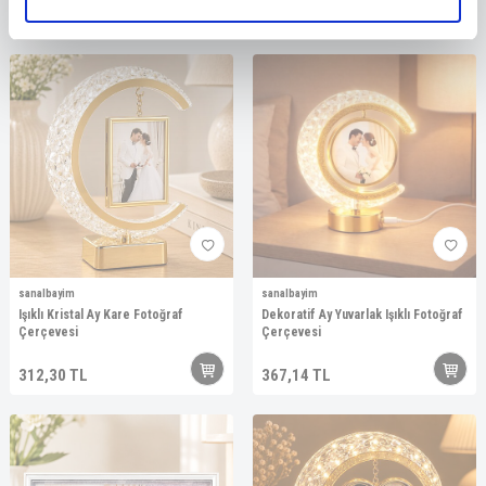
ortaklarımızla paylaşırız.
bayi girişi
yapınız
367,14
TL
sanalbayim
sanalbayim
Işıklı Kristal Ay Kare Fotoğraf
Dekoratif Ay Yuvarlak Işıklı Fotoğraf
Çerçevesi
Çerçevesi
312,30
TL
367,14
TL