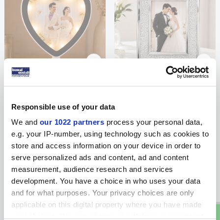
sanalbayim
sanalbayim
Sihirli Ayna Fotoğraf Çerçevesi Kalp
Dekoratif Işıklı Fotoğraf Çerçevesi
13x18
Responsible use of your data
154,96
TL
452,96
TL
We and
our 1022 partners
process your personal data,
e.g. your IP-number, using technology such as cookies to
store and access information on your device in order to
serve personalized ads and content, ad and content
measurement, audience research and services
W
h
a
s
p
p
D
e
s
e
H
a
t
t
development. You have a choice in who uses your data
and for what purposes. Your privacy choices are only
applicable on this digital property where you have made
your choices. You can change or withdraw your consent