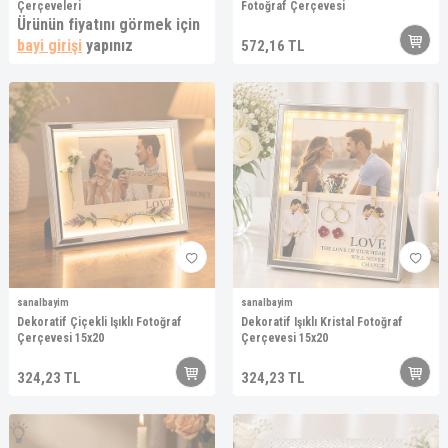
Çerçeveleri
Fotoğraf Çerçevesi
Ürünün fiyatını görmek için
bayi girişi
yapınız
572,16
TL
sanalbayim
sanalbayim
Dekoratif Çiçekli Işıklı Fotoğraf
Dekoratif Işıklı Kristal Fotoğraf
Çerçevesi 15x20
Çerçevesi 15x20
324,23
TL
324,23
TL