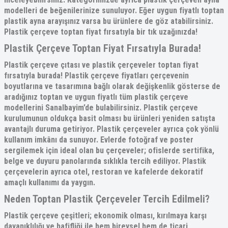
modelleri de beğenilerinize sunuluyor. Eğer uygun fiyatlı toptan
plastik ayna
arayışınız varsa bu ürünlere de göz atabilirsiniz.
Plastik çerçeve toptan
fiyat fırsatıyla bir tık uzağınızda!
Plastik Çerçeve Toptan Fiyat Fırsatıyla Burada!
Plastik çerçeve çıtası
ve plastik çerçeveler toptan fiyat
fırsatıyla burada!
Plastik çerçeve fiyatları
çerçevenin
boyutlarına ve tasarımına bağlı olarak değişkenlik gösterse de
aradığınız toptan ve uygun fiyatlı tüm plastik çerçeve
modellerini Sanalbayim’de bulabilirsiniz.
Plastik çerçeve
kurulumu
nun oldukça basit olması bu ürünleri yeniden satışta
avantajlı duruma getiriyor. Plastik çerçeveler ayrıca çok yönlü
kullanım imkânı da sunuyor. Evlerde fotoğraf ve poster
sergilemek için ideal olan bu
çerçeveler
; ofislerde sertifika,
belge ve duyuru panolarında sıklıkla tercih ediliyor. Plastik
çerçevelerin ayrıca otel, restoran ve kafelerde dekoratif
amaçlı kullanımı da yaygın.
Neden Toptan Plastik Çerçeveler Tercih Edilmeli?
Plastik çerçeve çeşitleri
; ekonomik olması, kırılmaya karşı
dayanıklılığı ve hafifliği ile hem bireysel hem de ticari