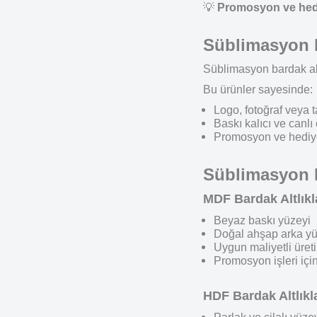
💡
Promosyon ve hediy
Süblimasyon B
Süblimasyon bardak alt
Bu ürünler sayesinde:
Logo, fotoğraf veya t
Baskı kalıcı ve canlı 
Promosyon ve hediyel
Süblimasyon Ba
MDF Bardak Altlıkl
Beyaz baskı yüzeyi
Doğal ahşap arka y
Uygun maliyetli üret
Promosyon işleri için
HDF Bardak Altlıkl