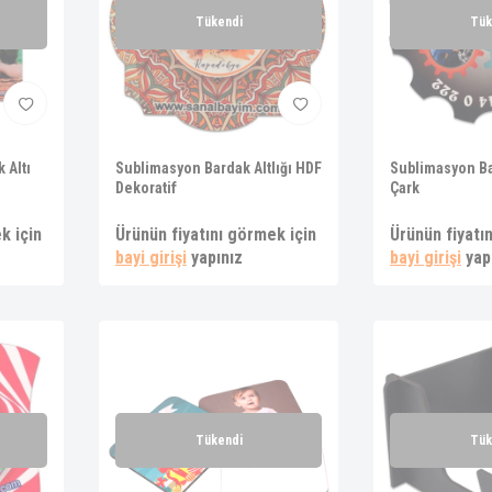
Tükendi
Tük
 Altı
Sublimasyon Bardak Altlığı HDF
Sublimasyon Ba
Dekoratif
Çark
k için
Ürünün fiyatını görmek için
Ürünün fiyatı
bayi girişi
yapınız
bayi girişi
yap
Tükendi
Tük