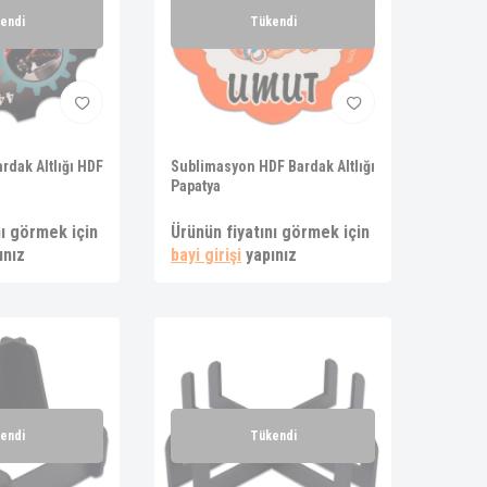
endi
Tükendi
rdak Altlığı HDF
Sublimasyon HDF Bardak Altlığı
Papatya
nı görmek için
Ürünün fiyatını görmek için
ınız
bayi girişi
yapınız
endi
Tükendi