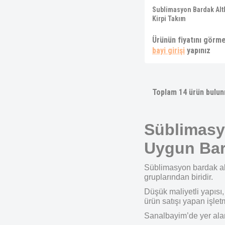
Sublimasyon Bardak Altl
Kirpi Takım
Ürünün fiyatını görme
bayi girişi
yapınız
Toplam
14
ürün bulun
Süblimasyo
Uygun Bard
Süblimasyon bardak alt
gruplarından biridir.
Düşük maliyetli yapısı,
ürün satışı yapan işletm
Sanalbayim’de yer alan