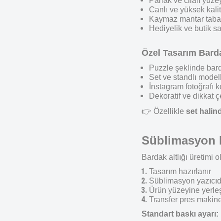
Parlak ve cilalı yüze
Canlı ve yüksek kalit
Kaymaz mantar tab
Hediyelik ve butik sat
Özel Tasarım Bardak
Puzzle şeklinde barda
Set ve standlı model
İnstagram fotoğrafı k
Dekoratif ve dikkat ç
👉
Özellikle
set halin
Süblimasyon Ba
Bardak altlığı üretimi o
Tasarım hazırlanır
Süblimasyon yazıcıda
Ürün yüzeyine yerleşt
Transfer pres makines
Standart baskı ayarı: