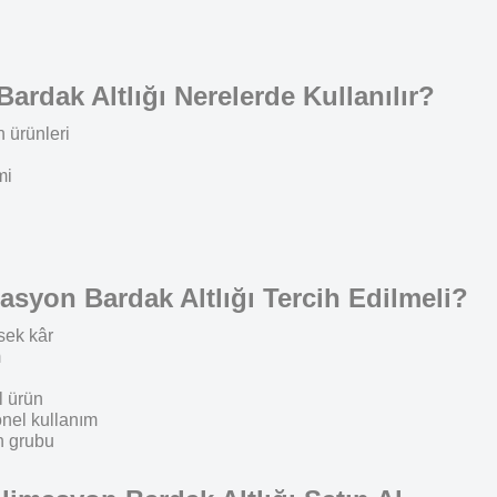
ardak Altlığı Nerelerde Kullanılır?
 ürünleri
mi
syon Bardak Altlığı Tercih Edilmeli?
sek kâr
m
l ürün
onel kullanım
ün grubu