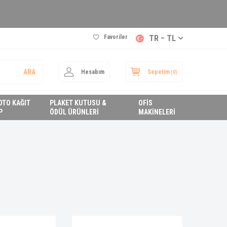
Favoriler
TR − TL
ARA
Hesabım
Sepetim
(
0
)
FOTO KAĞIT
PLAKET KUTUSU &
OFİS
P
ÖDÜL ÜRÜNLERİ
MAKİNELERİ