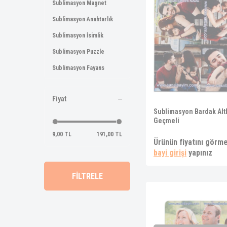
Sublimasyon Magnet
Sublimasyon Anahtarlık
Sublimasyon İsimlik
Sublimasyon Puzzle
Sublimasyon Fayans
Sublimasyon Saat
Fiyat
Sublimasyon Çerçeve
Sublimasyon Bardak Altl
Sublimasyon Takı
Geçmeli
Sublimasyon Tabak
9,00 TL
191,00 TL
Ürünün fiyatını görme
Sublimasyon Bardak Altlığı
bayi girişi
yapınız
Sublimasyon Metal Levha
FİLTRELE
Sublimasyon Yaka
Rozetleri
Süblimasyon Kristal Plaket
Sublimasyon Cetvel