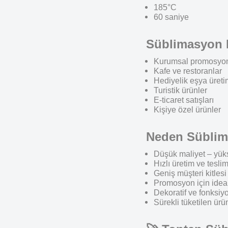
185°C
60 saniye
Süblimasyon B
Kurumsal promosyon
Kafe ve restoranlar
Hediyelik eşya üreti
Turistik ürünler
E-ticaret satışları
Kişiye özel ürünler
Neden Süblima
Düşük maliyet – yük
Hızlı üretim ve tesli
Geniş müşteri kitlesi
Promosyon için idea
Dekoratif ve fonksiy
Sürekli tüketilen ür