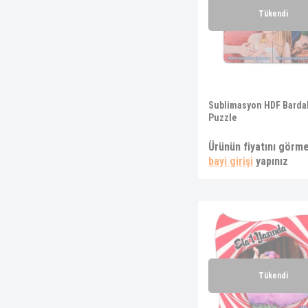
Tükendi
Sublimasyon Çakmak
Sublimasyon Açacak
Sublimasyon Ayna
Sublimasyon Taş
Sublimasyon HDF Bardak
Puzzle
Ürünün fiyatını görme
bayi girişi
yapınız
Tükendi