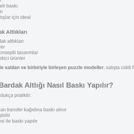
y
eli baskı
an
ışlar için ideal
 Altlıkları
k altlıkları
ler
onseptli tasarımlar
ekici ürünler
de satılan ve birbiriyle birleşen puzzle modeller
, satışta ciddi f
rdak Altlığı Nasıl Baskı Yapılır?
ldukça pratiktir:
n transfer kağıdına baskı alınır
irilir
i ile baskı yapılır