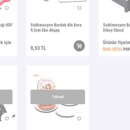
ığı HDF
Sublimasyon Bardak Altı Kare
Sublimasyon Ba
9,5cm Eko Ahşap
Dikey Stand
k için
Ürünün fiyatı
9,53
TL
bayi girişi
yap
Yeni
Tükendi