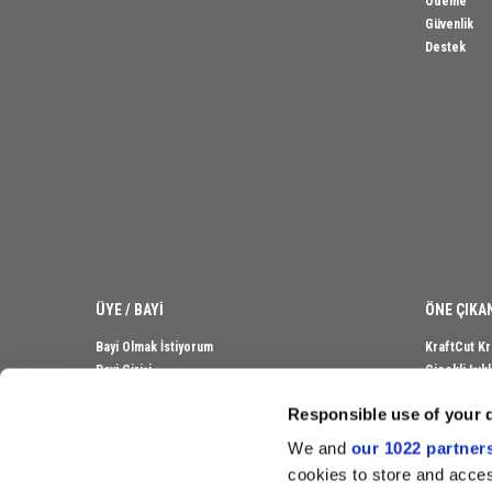
Ödeme
Güvenlik
Destek
ÜYE / BAYİ
ÖNE ÇIKA
Bayi Olmak İstiyorum
KraftCut Kr
Bayi Girişi
Çiçekli Işı
Ahşap Deri
Responsible use of your 
Bebek Magn
Sublimasyo
We and
our 1022 partner
Kadife Albü
cookies to store and acces
Kişiye Özel 