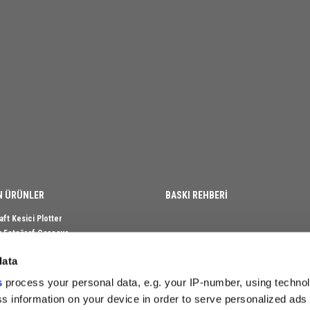
N ÜRÜNLER
BASKI REHBERİ
aft Kesici Plotter
klı Fotoğraf Çerçeve
n Fotoğraf Çerçeve
data
et Fotoğraf Çerçevesi
n Beyaz Kupa
s
process your personal data, e.g. your IP-number, using techno
m Plaket Kutusu
s information on your device in order to serve personalized ads
Yılın Oskarı Ödülü