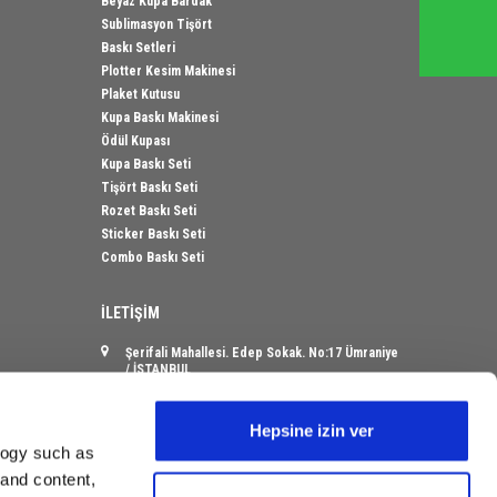
Beyaz Kupa Bardak
Sublimasyon Tişört
Baskı Setleri
Plotter Kesim Makinesi
Plaket Kutusu
Kupa Baskı Makinesi
Ödül Kupası
Kupa Baskı Seti
Tişört Baskı Seti
Rozet Baskı Seti
Sticker Baskı Seti
Combo Baskı Seti
İLETİŞİM
Şerifali Mahallesi. Edep Sokak. No:17 Ümraniye
/ İSTANBUL
info@sanalbayim.com
Hepsine izin ver
logy such as
 and content,