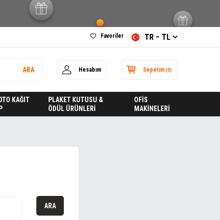
Favoriler
TR − TL
ARA
Hesabım
Sepetim
(
0
)
FOTO KAĞIT
PLAKET KUTUSU &
OFİS
P
ÖDÜL ÜRÜNLERİ
MAKİNELERİ
ARA