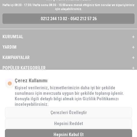
Hafta içi 08:30 - 17:30 / Hafta sonu 08:30 - 15:00 arası merak ettiğiniz tüm sorular ve siparişleriniz
için ulaşabilirsiniz.
0212 244 13 02 - 0542 212 57 26
KURUMSAL
YARDIM
KAMPANYALAR
POPÜLER KATEGORİLER
ÜYE / BAYİ
Çerez Kullanımı
Kişisel verileriniz, hizmetlerimizin daha iyi bir şekilde
ÖNE ÇIKAN ÜRÜNLER
sunulması için mevzuata uygun bir şekilde toplanıp işlenir.
Konuyla ilgili detaylı bilgi almak için Gizlilik Politikamızı
BASKI REHBERİ
inceleyebilirsiniz.
İLETİŞİM
Çerezleri Özelleştir
Hepsini Reddet
Hepsini Kabul Et