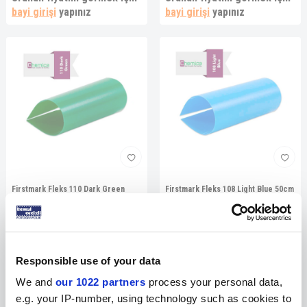
bayi girişi
yapınız
bayi girişi
yapınız
Firstmark Fleks 110 Dark Green
Firstmark Fleks 108 Light Blue 50cm
50cm
Ürünün fiyatını görmek için
Ürünün fiyatını görmek için
bayi girişi
yapınız
bayi girişi
yapınız
Responsible use of your data
We and
our 1022 partners
process your personal data,
e.g. your IP-number, using technology such as cookies to