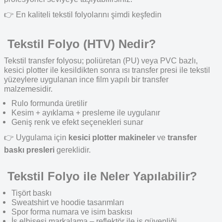
👉
En kaliteli
tekstil folyolarını
şimdi keşfedin
Tekstil Folyo (HTV) Nedir?
Tekstil transfer folyosu; poliüretan (PU) veya PVC bazlı,
kesici plotter ile kesildikten sonra ısı transfer presi ile tekstil
yüzeylere uygulanan ince film yapılı bir transfer
malzemesidir.
Rulo formunda üretilir
Kesim + ayıklama + presleme ile uygulanır
Geniş renk ve efekt seçenekleri sunar
👉
Uygulama için
kesici plotter makineler
ve
transfer
baskı presleri
gereklidir.
Tekstil Folyo ile Neler Yapılabilir?
Tişört baskı
Sweatshirt ve hoodie tasarımları
Spor forma numara ve isim baskısı
İş elbisesi markalama –
reflektör
ile iş güvenliği