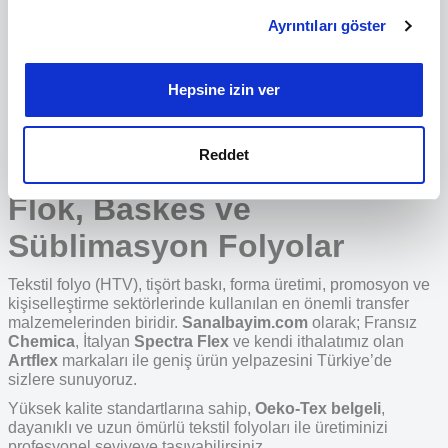
Spectra Flex Paillettes Multicolor
Spectra Flex Paillettes Gold P410
Ayrıntıları göster
PM
İçerik ve reklamları kişiselleştirmek, sosyal medya
Ürünün fiyatını görmek için
Ürünün fiyatını görmek için
özellikleri sağlamak ve trafiğimizi analiz etmek için
bayi girişi
yapınız
bayi girişi
yapınız
çerezler kullanırız. Ayrıca sitemizi kullanımınızla ilgili
Hepsine izin ver
bilgileri, bunları kendilerine sağladığınız veya hizmetlerini
Toplam
169
ürün bulunmaktadır.
kullanımınızdan topladıkları diğer bilgilerle
birleştirebilecek sosyal medya, reklamcılık ve analiz
Reddet
Tekstil Folyo (HTV) | Flex,
ortaklarımızla paylaşırız.
Flok, Baskes ve
Süblimasyon Folyolar
Tekstil folyo (HTV), tişört baskı, forma üretimi, promosyon ve
kişiselleştirme sektörlerinde kullanılan en önemli transfer
malzemelerinden biridir.
Sanalbayim.com
olarak; Fransız
Chemica
, İtalyan
Spectra Flex
ve kendi ithalatımız olan
Artflex
markaları ile geniş ürün yelpazesini Türkiye’de
sizlere sunuyoruz.
Yüksek kalite standartlarına sahip,
Oeko-Tex belgeli
,
dayanıklı ve uzun ömürlü tekstil folyoları ile üretiminizi
profesyonel seviyeye taşıyabilirsiniz.