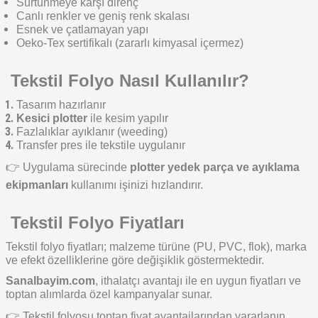
Sürtünmeye karşı direnç
Canlı renkler ve geniş renk skalası
Esnek ve çatlamayan yapı
Oeko-Tex sertifikalı (zararlı kimyasal içermez)
Tekstil Folyo Nasıl Kullanılır?
Tasarım hazırlanır
Kesici plotter
ile kesim yapılır
Fazlalıklar ayıklanır (weeding)
Transfer pres
ile tekstile uygulanır
👉
Uygulama sürecinde
plotter yedek parça
ve
ayıklama
ekipmanları
kullanımı işinizi hızlandırır.
Tekstil Folyo Fiyatları
Tekstil folyo fiyatları; malzeme türüne (PU, PVC, flok), marka
ve efekt özelliklerine göre değişiklik göstermektedir.
Sanalbayim.com
, ithalatçı avantajı ile en uygun fiyatları ve
toptan alımlarda özel kampanyalar sunar.
👉
Tekstil folyosu
toptan fiyat avantajlarından yararlanın