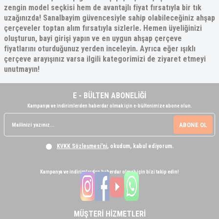
zengin model seçkisi hem de avantajlı fiyat fırsatıyla bir tık
uzağınızda! Sanalbayim güvencesiyle sahip olabileceğiniz ahşap
çerçeveler toptan alım fırsatıyla sizlerle. Hemen üyeliğinizi
oluşturun, bayi girişi yapın ve en uygun
ahşap çerçeve
fiyatları
nı oturduğunuz yerden inceleyin. Ayrıca eğer
ışıklı
çerçeve
arayışınız varsa ilgili kategorimizi de ziyaret etmeyi
unutmayın!
E - BÜLTEN ABONELİĞİ
Kampanya ve indirimlerden haberdar olmak için e-bültenimize abone olun.
ABONE OL
KVKK Sözleşmesi'ni
, okudum, kabul ediyorum.
Kampanya ve indirimlerden haberdar olmak için bizi takip edin!
MÜŞTERİ HİZMETLERİ