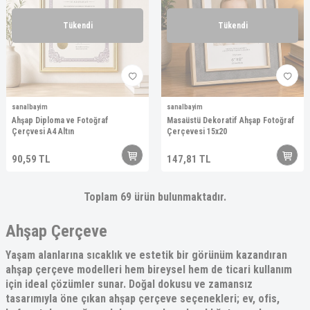
Tükendi
Tükendi
sanalbayim
sanalbayim
Ahşap Diploma ve Fotoğraf
Masaüstü Dekoratif Ahşap Fotoğraf
Çerçvesi A4 Altın
Çerçevesi 15x20
90,59
TL
147,81
TL
Toplam
69
ürün bulunmaktadır.
Ahşap Çerçeve
Yaşam alanlarına sıcaklık ve estetik bir görünüm kazandıran
ahşap çerçeve modelleri
hem bireysel hem de ticari kullanım
için ideal çözümler sunar. Doğal dokusu ve zamansız
tasarımıyla öne çıkan
ahşap çerçeve
seçenekleri; ev, ofis,