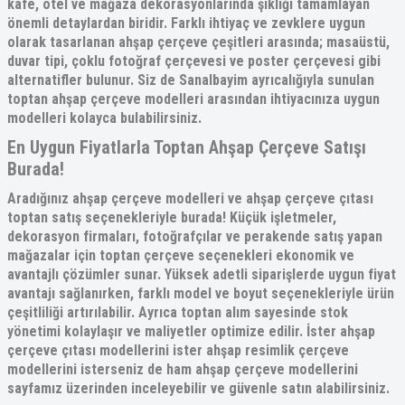
kafe, otel ve mağaza dekorasyonlarında şıklığı tamamlayan
önemli detaylardan biridir. Farklı ihtiyaç ve zevklere uygun
olarak tasarlanan ahşap çerçeve çeşitleri arasında; masaüstü,
duvar tipi, çoklu fotoğraf çerçevesi ve poster çerçevesi gibi
alternatifler bulunur. Siz de Sanalbayim ayrıcalığıyla sunulan
toptan ahşap çerçeve
modelleri arasından ihtiyacınıza uygun
modelleri kolayca bulabilirsiniz.
En Uygun Fiyatlarla Toptan Ahşap Çerçeve Satışı
Burada!
Aradığınız ahşap çerçeve modelleri ve
ahşap çerçeve çıtası
toptan
satış seçenekleriyle burada! Küçük işletmeler,
dekorasyon firmaları, fotoğrafçılar ve perakende satış yapan
mağazalar için
toptan çerçeve
seçenekleri ekonomik ve
avantajlı çözümler sunar. Yüksek adetli siparişlerde uygun fiyat
avantajı sağlanırken, farklı model ve boyut seçenekleriyle ürün
çeşitliliği artırılabilir. Ayrıca toptan alım sayesinde stok
yönetimi kolaylaşır ve maliyetler optimize edilir. İster
ahşap
çerçeve çıtası
modellerini ister
ahşap resimlik çerçeve
modellerini isterseniz de
ham ahşap çerçeve
modellerini
sayfamız üzerinden inceleyebilir ve güvenle satın alabilirsiniz.