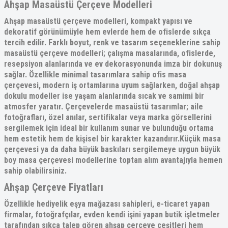
Ahşap Masaüstü Çerçeve Modelleri
Ahşap
masaüstü çerçeve modelleri
, kompakt yapısı ve
dekoratif görünümüyle hem evlerde hem de ofislerde sıkça
tercih edilir. Farklı boyut, renk ve tasarım seçeneklerine sahip
masaüstü çerçeve
modelleri; çalışma masalarında, ofislerde,
resepsiyon alanlarında ve ev dekorasyonunda imza bir dokunuş
sağlar. Özellikle minimal tasarımlara sahip
ofis masa
çerçevesi
, modern iş ortamlarına uyum sağlarken, doğal ahşap
dokulu modeller ise yaşam alanlarında sıcak ve samimi bir
atmosfer yaratır.
Çerçevelerde masaüstü
tasarımlar; aile
fotoğrafları, özel anılar, sertifikalar veya marka görsellerini
sergilemek için ideal bir kullanım sunar ve bulunduğu ortama
hem estetik hem de kişisel bir karakter kazandırır.
Küçük masa
çerçevesi
ya da daha büyük baskıları sergilemeye uygun büyük
boy
masa çerçevesi
modellerine toptan alım avantajıyla hemen
sahip olabilirsiniz.
Ahşap Çerçeve Fiyatları
Özellikle hediyelik eşya mağazası sahipleri, e-ticaret yapan
firmalar, fotoğrafçılar, evden kendi işini yapan butik işletmeler
tarafından sıkça talep gören
ahşap çerçeve çeşitleri
hem