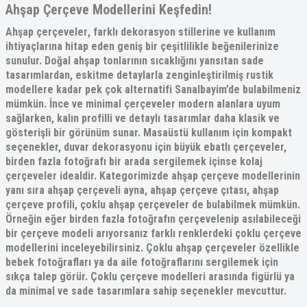
Ahşap Çerçeve Modellerini Keşfedin!
Ahşap çerçeveler
, farklı dekorasyon stillerine ve kullanım
ihtiyaçlarına hitap eden geniş bir çeşitlilikle beğenilerinize
sunulur. Doğal ahşap tonlarının sıcaklığını yansıtan sade
tasarımlardan, eskitme detaylarla zenginleştirilmiş rustik
modellere kadar pek çok alternatifi Sanalbayim’de bulabilmeniz
mümkün. İnce ve minimal çerçeveler modern alanlara uyum
sağlarken, kalın profilli ve detaylı tasarımlar daha klasik ve
gösterişli bir görünüm sunar. Masaüstü kullanım için kompakt
seçenekler, duvar dekorasyonu için büyük ebatlı çerçeveler,
birden fazla fotoğrafı bir arada sergilemek içinse
kolaj
çerçeveler
idealdir. Kategorimizde ahşap çerçeve modellerinin
yanı sıra
ahşap çerçeveli ayna
, ahşap çerçeve çıtası,
ahşap
çerçeve profili
, çoklu ahşap çerçeveler de bulabilmek mümkün.
Örneğin eğer birden fazla fotoğrafın çerçevelenip asılabileceği
bir
çerçeve
modeli arıyorsanız farklı renklerdeki
çoklu çerçeve
modellerini inceleyebilirsiniz.
Çoklu ahşap çerçeve
ler özellikle
bebek fotoğrafları ya da aile fotoğraflarını sergilemek için
sıkça talep görür.
Çoklu çerçeve modelleri
arasında figürlü ya
da minimal ve sade tasarımlara sahip seçenekler mevcuttur.