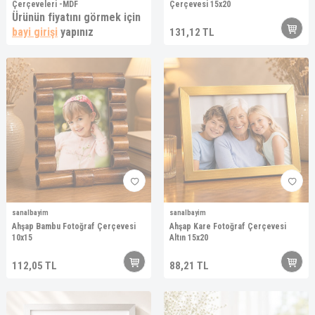
Çerçeveleri -MDF
Çerçevesi 15x20
Ürünün fiyatını görmek için
bayi girişi
yapınız
131,12
TL
sanalbayim
sanalbayim
Ahşap Bambu Fotoğraf Çerçevesi
Ahşap Kare Fotoğraf Çerçevesi
10x15
Altın 15x20
112,05
TL
88,21
TL