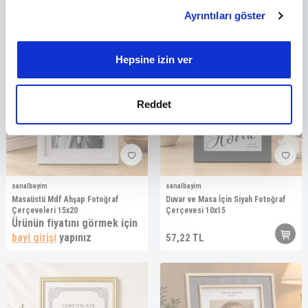
bayi girişi
yapınız
bayi girişi
yapınız
Ayrıntıları göster
İçerik ve reklamları kişiselleştirmek, sosyal medya
özellikleri sağlamak ve trafiğimizi analiz etmek için
çerezler kullanırız. Ayrıca sitemizi kullanımınızla ilgili
Yeni
Hepsine izin ver
bilgileri, bunları kendilerine sağladığınız veya hizmetlerini
kullanımınızdan topladıkları diğer bilgilerle
birleştirebilecek sosyal medya, reklamcılık ve analiz
Reddet
Tükendi
Tükendi
ortaklarımızla paylaşırız.
sanalbayim
sanalbayim
Masaüstü Mdf Ahşap Fotoğraf
Duvar ve Masa İçin Siyah Fotoğraf
Çerçeveleri 15x20
Çerçevesi 10x15
Ürünün fiyatını görmek için
bayi girişi
yapınız
57,22
TL