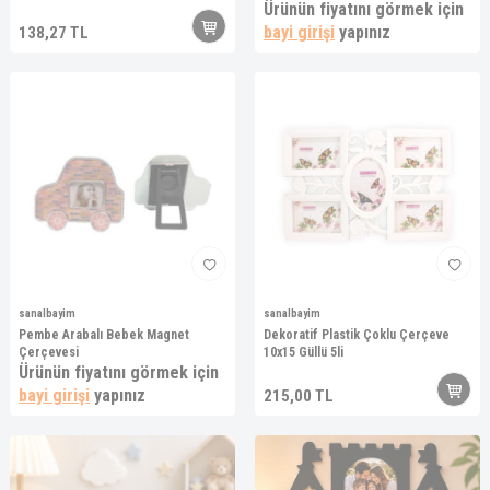
Ürünün fiyatını görmek için
bayi girişi
yapınız
138,27
TL
sanalbayim
sanalbayim
Pembe Arabalı Bebek Magnet
Dekoratif Plastik Çoklu Çerçeve
Çerçevesi
10x15 Güllü 5li
Ürünün fiyatını görmek için
bayi girişi
yapınız
215,00
TL