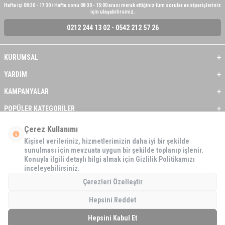
Hafta içi 08:30 - 17:30 / Hafta sonu 08:30 - 15:00 arası merak ettiğiniz tüm sorular ve siparişleriniz
için ulaşabilirsiniz.
0212 244 13 02 - 0542 212 57 26
KURUMSAL
YARDIM
KAMPANYALAR
POPÜLER KATEGORİLER
ÜYE / BAYİ
Çerez Kullanımı
Kişisel verileriniz, hizmetlerimizin daha iyi bir şekilde
ÖNE ÇIKAN ÜRÜNLER
sunulması için mevzuata uygun bir şekilde toplanıp işlenir.
Konuyla ilgili detaylı bilgi almak için Gizlilik Politikamızı
BASKI REHBERİ
inceleyebilirsiniz.
İLETİŞİM
Çerezleri Özelleştir
Hepsini Reddet
Hepsini Kabul Et