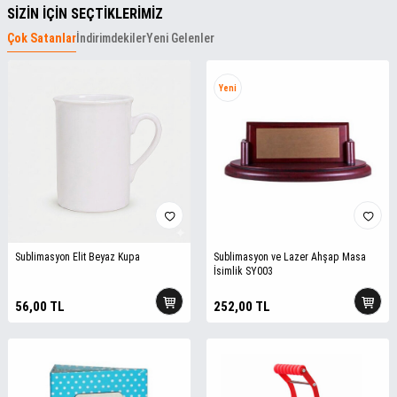
SİZİN İÇİN SEÇTİKLERİMİZ
Çok Satanlar
İndirimdekiler
Yeni Gelenler
Yeni
Sublimasyon Elit Beyaz Kupa
Sublimasyon ve Lazer Ahşap Masa
İsimlik SY003
56,00
TL
252,00
TL