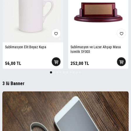
Sublimasyon Elit Beyaz Kupa
Sublimasyon ve Lazer Ahşap Masa
İsimlik SY003
ELEKTRONİK ÜRÜNLERİNDE
56,00
TL
252,00
TL
%25 İNDİRİM
3 lü Banner
Keşfet