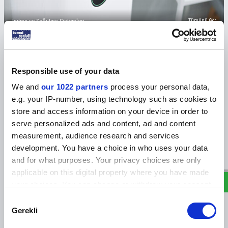
Isıtma ve Soğutma Sistemleri
Tümünü Gör
KABLOLAR
Responsible use of your data
Zayıf Akım Kabloları
Fiber Kablolar
Solar Kablolar
Yangına Dayanıklı Kablol
We and
our 1022 partners
process your personal data,
e.g. your IP-number, using technology such as cookies to
Yeni
store and access information on your device in order to
serve personalized ads and content, ad and content
measurement, audience research and services
W
h
a
s
a
p
p
D
e
s
e
H
a
t
t
development. You have a choice in who uses your data
and for what purposes. Your privacy choices are only
applicable on this digital property where you have made
your choices. You can change or withdraw your consent
any time from the Cookie Declaration or by clicking on
Consent
Sublimasyon Elit Beyaz Kupa
Sublimasyon ve Lazer Ahşap Masa
the Privacy trigger icon.
Gerekli
Selection
İsimlik SY003