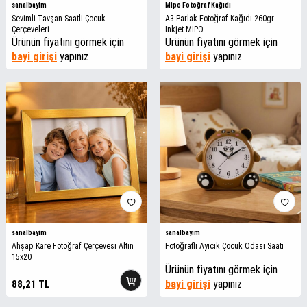
sanalbayim
Mipo Fotoğraf Kağıdı
Sevimli Tavşan Saatli Çocuk
A3 Parlak Fotoğraf Kağıdı 260gr.
Çerçeveleri
İnkjet MİPO
Ürünün fiyatını görmek için
Ürünün fiyatını görmek için
bayi girişi
yapınız
bayi girişi
yapınız
sanalbayim
sanalbayim
Ahşap Kare Fotoğraf Çerçevesi Altın
Fotoğraflı Ayıcık Çocuk Odası Saati
15x20
Ürünün fiyatını görmek için
bayi girişi
yapınız
88,21
TL