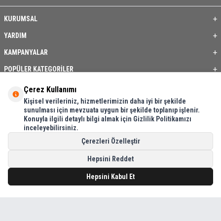
KURUMSAL
YARDIM
KAMPANYALAR
POPÜLER KATEGORİLER
ÜYE / BAYİ
Çerez Kullanımı
Kişisel verileriniz, hizmetlerimizin daha iyi bir şekilde
ÖNE ÇIKAN ÜRÜNLER
sunulması için mevzuata uygun bir şekilde toplanıp işlenir.
Konuyla ilgili detaylı bilgi almak için Gizlilik Politikamızı
BASKI REHBERİ
inceleyebilirsiniz.
İLETİŞİM
Çerezleri Özelleştir
Hepsini Reddet
Hepsini Kabul Et
T
-Soft
E-Ticaret
Sistemleriyle Hazırlanmıştır.