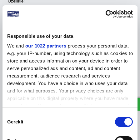
Özellikle:
Cricut
Silhouette
Cameo
Brother
Teneth
Responsible use of your data
CatCut
We and
our 1022 partners
process your personal data,
gibi kesim makineleri ile rahatlıkla kesilebilir.
e.g. your IP-number, using technology such as cookies to
Bu sayede kullanıcılar kendi tasarımlarını basıp istedikleri formda
store and access information on your device in order to
sticker veya etiket üretebilirler.
serve personalized ads and content, ad and content
Dayanıklı ve Suya Dirençli
measurement, audience research and services
W
h
a
s
p
p
D
e
s
e
H
a
t
t
PET yüzey yapısı sayesinde üretilen etiketler:
development. You have a choice in who uses your data
and for what purposes. Your privacy choices are only
suya dayanıklıdır
yırtılmaya karşı dirençlidir
applicable on this digital property where you have made
güçlü yapışkan sayesinde uzun süre yüzeyde kalır
your choices. You can change or withdraw your consent
Cam, metal, plastik, seramik ve akrilik gibi pürüzsüz yüzeylere
any time from the Cookie Declaration or by clicking on
Consent
güçlü şekilde yapışır.
the Privacy trigger icon.
Gerekli
Selection
VARYANT SEÇENEKLERİ
If you allow, we would also like to: