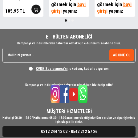
Kartvizit Baskı Kağıdı
görmek için
bayi
görmek için
bayi
girişi
yapınız
girişi
yapınız
185,95
TL
E - BÜLTEN ABONELİĞİ
Kampanya ve indirimlerden haberdar olmak için e-bültenimize abone olun.
ABONE OL
KVKK Sözleşmesi'ni
, okudum, kabul ediyorum.
Kampanya ve indirimlerden haberdar olmak için bizi takip edin!
MÜŞTERİ HİZMETLERİ
Hafta içi 08:30 - 17:30 / Hafta sonu 08:30 - 15:00 arası merak ettiğiniz tüm sorular ve siparişleriniz
için ulaşabilirsiniz.
0212 244 13 02 - 0542 212 57 26