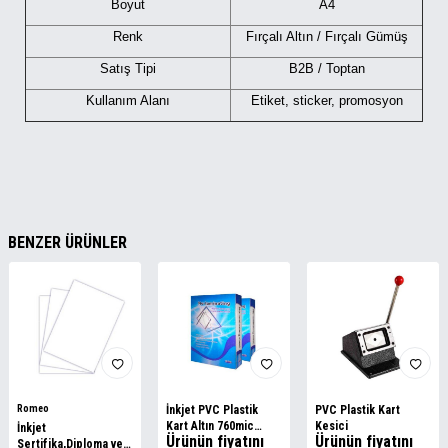
Boyut
A4
Renk
Fırçalı Altın / Fırçalı Gümüş
Satış Tipi
B2B / Toptan
Kullanım Alanı
Etiket, sticker, promosyon
BENZER ÜRÜNLER
Romeo
İnkjet PVC Plastik
PVC Plastik Kart
Kart Altın 760mic
Kesici
İnkjet
Ürünün fiyatını
Ürünün fiyatını
20x30cm 50lik
Sertifika,Diploma ve