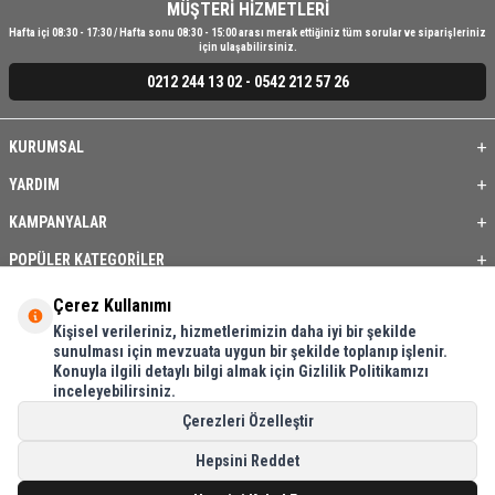
MÜŞTERİ HİZMETLERİ
Hafta içi 08:30 - 17:30 / Hafta sonu 08:30 - 15:00 arası merak ettiğiniz tüm sorular ve siparişleriniz
için ulaşabilirsiniz.
0212 244 13 02 - 0542 212 57 26
KURUMSAL
YARDIM
KAMPANYALAR
POPÜLER KATEGORİLER
ÜYE / BAYİ
Çerez Kullanımı
Kişisel verileriniz, hizmetlerimizin daha iyi bir şekilde
ÖNE ÇIKAN ÜRÜNLER
sunulması için mevzuata uygun bir şekilde toplanıp işlenir.
Konuyla ilgili detaylı bilgi almak için Gizlilik Politikamızı
BASKI REHBERİ
inceleyebilirsiniz.
İLETİŞİM
Çerezleri Özelleştir
Hepsini Reddet