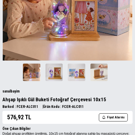
sanalbayim
Ahşap Işıklı Gül Buketi Fotoğraf Çerçevesi 10x15
Barkod :
FCER-ALC011
Ürün Kodu :
FCER-ALC011
576,92
TL
Fiyat Alarmı
Öne Çıkan Bilgiler
Doğal ahşap profilden üretilmiş, 10x15 cm fotoğraf alanına sahip bu masaüstü çerçeve;