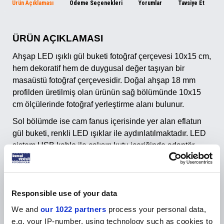
Ürün Açıklaması
Ödeme Seçenekleri
Yorumlar
Tavsiye Et
İ
ÜRÜN AÇIKLAMASI
Ahşap LED ışıklı gül buketi fotoğraf çerçevesi 10x15 cm,
hem dekoratif hem de duygusal değer taşıyan bir
masaüstü fotoğraf çerçevesidir. Doğal ahşap 18 mm
profilden üretilmiş olan ürünün sağ bölümünde 10x15
cm ölçülerinde fotoğraf yerleştirme alanı bulunur.
Sol bölümde ise cam fanus içerisinde yer alan eflatun
gül buketi, renkli LED ışıklar ile aydınlatılmaktadır. LED
sistem USB kablo ile çalışır; kutu içeriğinde adaptör
bulunmamaktadır. Bilgisayar, powerbank veya USB
adaptör ile kolayca kullanılabilir.
Bu ürün;
Responsible use of your data
Kadınlara özel hediyelik eşya
We and
our 1022 partners
process your personal data,
Anneler günü hediyesi
e.g. your IP-number, using technology such as cookies to