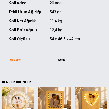
Koli Adedi
20 adet
Tekli Ürün Ağırlığı
543 gr
Koli Net Ağırlık
11,4 kg
Koli Brüt Ağırlık
12,4 kg
Koli Ölçüsü
54 x 46,5 x 42 cm
Malzeme
Ahşap
BENZER ÜRÜNLER