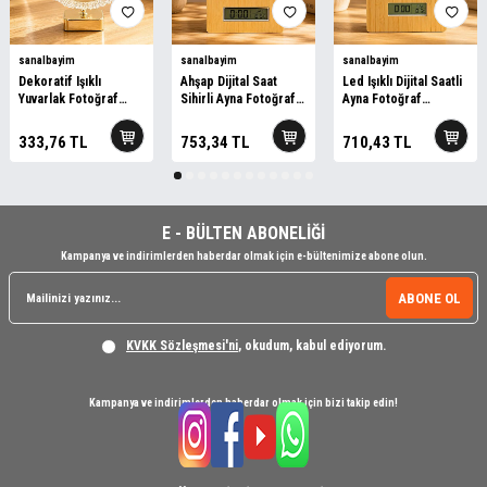
sanalbayim
sanalbayim
sanalbayim
Dekoratif Işıklı
Ahşap Dijital Saat
Led Işıklı Dijital Saatli
Yuvarlak Fotoğraf
Sihirli Ayna Fotoğraf
Ayna Fotoğraf
Çerçeve Altın
Çerçevesi
Çerçevesi
333,76
TL
753,34
TL
710,43
TL
E - BÜLTEN ABONELİĞİ
Kampanya ve indirimlerden haberdar olmak için e-bültenimize abone olun.
ABONE OL
KVKK Sözleşmesi'ni
, okudum, kabul ediyorum.
Kampanya ve indirimlerden haberdar olmak için bizi takip edin!