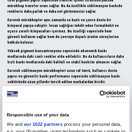
Özel pigment yapısı sayesinde transfer işlemi sırasında
yüksek
mürekkep transfer oranı
sağlar. Bu da özellikle süblimasyon baskıda
renklerin daha parlak ve daha net görünmesini sağlar.
Euroink mürekkepler aynı zamanda
su bazlı ve çevre dostu bir
kimyasal yapıya sahiptir.
İnsan sağlığını tehdit eden formaldehit ve
uçucu zararlı kimyasalları içermez. Bu özelliği sayesinde hem
güvenli kullanım sağlar hem de çevreye duyarlı üretim süreçlerine
katkıda bulunur.
Yüksek pigment konsantrasyonu sayesinde ekonomik baskı
modlarında dahi canlı renkler elde edilebilir. Bu da kullanıcıların
daha
hızlı baskı modlarında dahi kaliteli ve stabil baskılar almasını sağlar.
Euroink süblimasyon mürekkepleri uzun raf ömrü, kullanıcı dostu
yapısı ve güvenilir baskı performansı sayesinde süblimasyon baskı
sektöründe uzun yıllardır tercih edilen markalardan biridir.
EUROINK SÜBLİMASYON MÜREKKEBİ AVANTAJLARI
• Canlı ve yüksek kontrastlı baskı renkleri
• Geniş renk gamutu
Responsible use of your data
• Yüksek mürekkep transfer oranı
• Yazıcı kafasında tıkanma yapmayan formül
We and
our 1022 partners
process your personal data,
• Stabil ve güvenilir baskı performansı
e.g. your IP-number, using technology such as cookies to