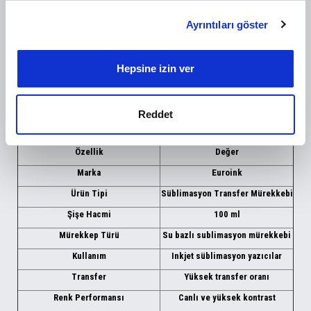
• Süblimasyon kupa bardak
• Süblimasyon metal levha
Ayrıntıları göster
İçerik ve reklamları kişiselleştirmek, sosyal medya
• Doğal taş ürünler
özellikleri sağlamak ve trafiğimizi analiz etmek için
• Süblimasyon anahtarlık
• Süblimasyon puzzle
çerezler kullanırız. Ayrıca sitemizi kullanımınızla ilgili
Hepsine izin ver
• Süblimasyon saat
bilgileri, bunları kendilerine sağladığınız veya hizmetlerini
• Süblimasyon plaket
kullanımınızdan topladıkları diğer bilgilerle
• Polyester tekstil ürünleri
birleştirebilecek sosyal medya, reklamcılık ve analiz
Reddet
ortaklarımızla paylaşırız.
TEKNİK BİLGİLER
Özellik
Değer
Marka
Euroink
Ürün Tipi
Süblimasyon Transfer Mürekkebi
Şişe Hacmi
100 ml
Mürekkep Türü
Su bazlı sublimasyon mürekkebi
Kullanım
Inkjet süblimasyon yazıcılar
Transfer
Yüksek transfer oranı
Renk Performansı
Canlı ve yüksek kontrast