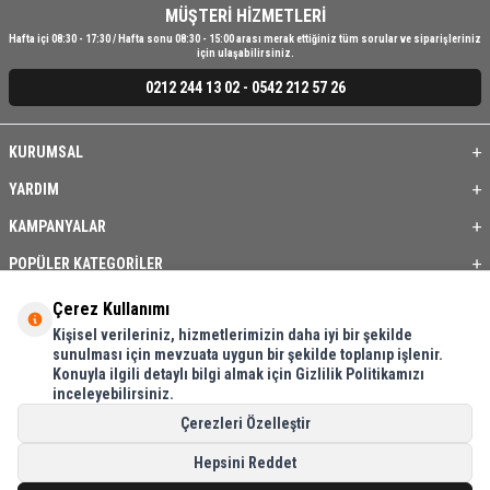
MÜŞTERİ HİZMETLERİ
Hafta içi 08:30 - 17:30 / Hafta sonu 08:30 - 15:00 arası merak ettiğiniz tüm sorular ve siparişleriniz
için ulaşabilirsiniz.
0212 244 13 02 - 0542 212 57 26
KURUMSAL
YARDIM
KAMPANYALAR
POPÜLER KATEGORİLER
ÜYE / BAYİ
Çerez Kullanımı
Kişisel verileriniz, hizmetlerimizin daha iyi bir şekilde
ÖNE ÇIKAN ÜRÜNLER
sunulması için mevzuata uygun bir şekilde toplanıp işlenir.
Konuyla ilgili detaylı bilgi almak için Gizlilik Politikamızı
BASKI REHBERİ
inceleyebilirsiniz.
İLETİŞİM
Çerezleri Özelleştir
Hepsini Reddet