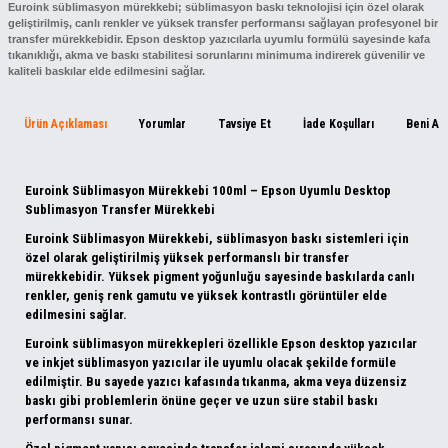
Euroink süblimasyon mürekkebi; süblimasyon baskı teknolojisi için özel olarak
geliştirilmiş, canlı renkler ve yüksek transfer performansı sağlayan profesyonel bir
transfer mürekkebidir. Epson desktop yazıcılarla uyumlu formülü sayesinde kafa
tıkanıklığı, akma ve baskı stabilitesi sorunlarını minimuma indirerek güvenilir ve
kaliteli baskılar elde edilmesini sağlar.
Ürün Açıklaması
Yorumlar
Tavsiye Et
İade Koşulları
Beni Ar
Euroink Süblimasyon Mürekkebi 100ml – Epson Uyumlu Desktop
Sublimasyon Transfer Mürekkebi
Euroink Süblimasyon Mürekkebi
, süblimasyon baskı sistemleri için
özel olarak geliştirilmiş yüksek performanslı bir transfer
mürekkebidir. Yüksek pigment yoğunluğu sayesinde baskılarda
canlı
renkler, geniş renk gamutu ve yüksek kontrastlı görüntüler
elde
edilmesini sağlar.
Euroink süblimasyon mürekkepleri özellikle
Epson desktop yazıcılar
ve inkjet süblimasyon yazıcılar ile uyumlu olacak şekilde formüle
edilmiştir.
Bu sayede yazıcı kafasında tıkanma, akma veya düzensiz
baskı gibi problemlerin önüne geçer ve uzun süre stabil baskı
performansı sunar.