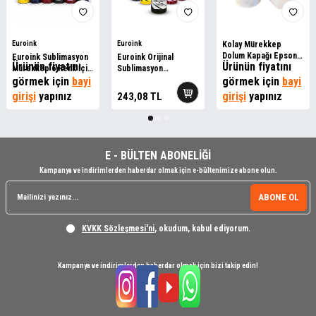
Euroink
Euroink
Kolay Mürekkep
Dolum Kapağı Epson
Euroink Sublimasyon
Euroink Orijinal
Ürünün fiyatını
Ürünün fiyatını
Eco Tank Uyumlu
Mürekkep 6 Renk İçin
Sublimasyon
Set
görmek için
bayi
Mürekkepler - 100mlt.
görmek için
bayi
girişi
yapınız
girişi
yapınız
243,08
TL
E - BÜLTEN ABONELİĞİ
Kampanya ve indirimlerden haberdar olmak için e-bültenimize abone olun.
ABONE OL
KVKK Sözleşmesi'ni
, okudum, kabul ediyorum.
Kampanya ve indirimlerden haberdar olmak için bizi takip edin!