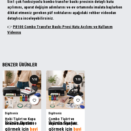
5in1 çok fonksiyonlu kombo transfer baskı presinin detaylı kutu
açılımını, aparat değişim adımlarını ve ev ortamında imalata başlarken
dikkat etmeniz gereken püf noktalarını aşağıdaki rehber videodan
detaylıca inceleyebilirsiniz.
👉
P8100 Combo Transfer Baskı Presi Kutu Açılımı ve Kullanım
Videosu
BENZER ÜRÜNLER
%
10
%
10
Digitronix
Digitronix
Hobi Tişört ve Kupa
Combo Tişört ve
Ürünün fiyatını
Ürünün fiyatını
Kombo Baskı Seti 19
Kupa Sublimasyon
görmek için
bayi
Baskı Seti 21
görmek için
bayi