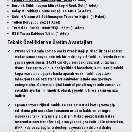
Euroink Süblimasyon Mürekkep 4 Renk Set (1 Adet)
Kolay Mürekkep Dolum Kapağı X4 ADET (4 Adet)
Subli-t Vision A4 Süblimasyon Transfer Kağıdı (1 Paket)
Teflon Koruyucu Bez (1 Adet)
Termal Isı Bandı - 8mm YEŞİL 66mt (1 Adet)
USB Yazıcı Kablosu 1,5mt (1 Adet)
Teknik Özellikler ve Üretim Avantajları
P8100 5'i 1 Arada Kombo Baskı Presi:
Değiştirilebilir özel aparat
mekanizması sayesinde tek bir makineyle 5 farklı kulvarda üretim
yapma gücü sunar. 29x38 cm ölçülerindeki düz ısıtıcı tablası
tişört, bez çanta ve düz hediyelikleri basarken; kutu içeriğindeki
kupa rezistansı, şapka baskı aparatı ve iki farklı boyuttaki
tabak/porselen rezistansları saniyeler içinde ana gövdeye
entegre olur. Gelişmiş dijital kontrol paneli sayesinde zaman ve
sıcaklık ayarları milimetrik olarak yönetilir, fire riskini en aza
indirir.
Epson L1250 Orijinal Tanklı A4 Yazıcı:
Harici kartuş veya çip
sıfırlama gibi sorunları tamamen ortadan kaldıran entegre
mürekkep tankı altyapısıyla çalışır. Mikro-piezo baskı kafası,
tasarımlarınızı transfer kağıdına yüksek çözünürlükle aktarırken,
Wi-Fi kablosuz bağlantı desteği sayesinde kablo kalabalığı