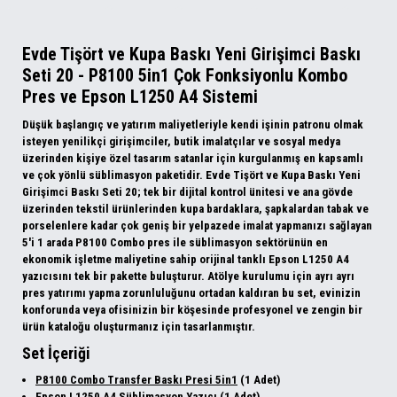
Evde Tişört ve Kupa Baskı Yeni Girişimci Baskı
Seti 20 - P8100 5in1 Çok Fonksiyonlu Kombo
Pres ve Epson L1250 A4 Sistemi
Düşük başlangıç ve yatırım maliyetleriyle kendi işinin patronu olmak
isteyen yenilikçi girişimciler, butik imalatçılar ve sosyal medya
üzerinden kişiye özel tasarım satanlar için kurgulanmış en kapsamlı
ve çok yönlü süblimasyon paketidir.
Evde Tişört ve Kupa Baskı Yeni
Girişimci Baskı Seti 20
; tek bir dijital kontrol ünitesi ve ana gövde
üzerinden tekstil ürünlerinden kupa bardaklara, şapkalardan tabak ve
porselenlere kadar çok geniş bir yelpazede imalat yapmanızı sağlayan
5'i 1 arada P8100 Combo pres ile süblimasyon sektörünün en
ekonomik işletme maliyetine sahip orijinal tanklı Epson L1250 A4
yazıcısını tek bir pakette buluşturur. Atölye kurulumu için ayrı ayrı
pres yatırımı yapma zorunluluğunu ortadan kaldıran bu set, evinizin
konforunda veya ofisinizin bir köşesinde profesyonel ve zengin bir
ürün kataloğu oluşturmanız için tasarlanmıştır.
Set İçeriği
P8100 Combo Transfer Baskı Presi 5in1
(1 Adet)
Epson L1250 A4 Süblimasyon Yazıcı
(1 Adet)