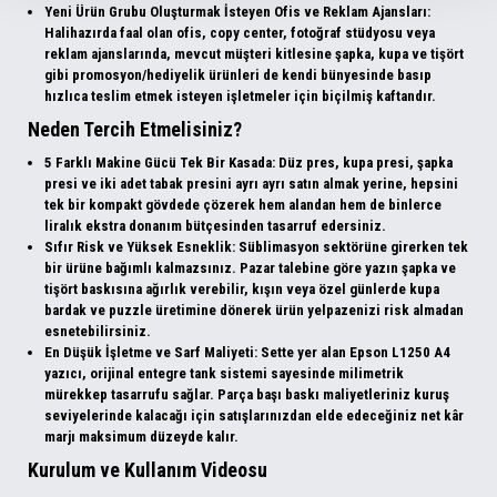
Yeni Ürün Grubu Oluşturmak İsteyen Ofis ve Reklam Ajansları:
Halihazırda faal olan ofis, copy center, fotoğraf stüdyosu veya
reklam ajanslarında, mevcut müşteri kitlesine şapka, kupa ve tişört
gibi promosyon/hediyelik ürünleri de kendi bünyesinde basıp
hızlıca teslim etmek isteyen işletmeler için biçilmiş kaftandır.
Neden Tercih Etmelisiniz?
5 Farklı Makine Gücü Tek Bir Kasada:
Düz pres, kupa presi, şapka
presi ve iki adet tabak presini ayrı ayrı satın almak yerine, hepsini
tek bir kompakt gövdede çözerek hem alandan hem de binlerce
liralık ekstra donanım bütçesinden tasarruf edersiniz.
Sıfır Risk ve Yüksek Esneklik:
Süblimasyon sektörüne girerken tek
bir ürüne bağımlı kalmazsınız. Pazar talebine göre yazın şapka ve
tişört baskısına ağırlık verebilir, kışın veya özel günlerde kupa
bardak ve puzzle üretimine dönerek ürün yelpazenizi risk almadan
esnetebilirsiniz.
En Düşük İşletme ve Sarf Maliyeti:
Sette yer alan Epson L1250 A4
yazıcı, orijinal entegre tank sistemi sayesinde milimetrik
mürekkep tasarrufu sağlar. Parça başı baskı maliyetleriniz kuruş
seviyelerinde kalacağı için satışlarınızdan elde edeceğiniz net kâr
marjı maksimum düzeyde kalır.
Kurulum ve Kullanım Videosu