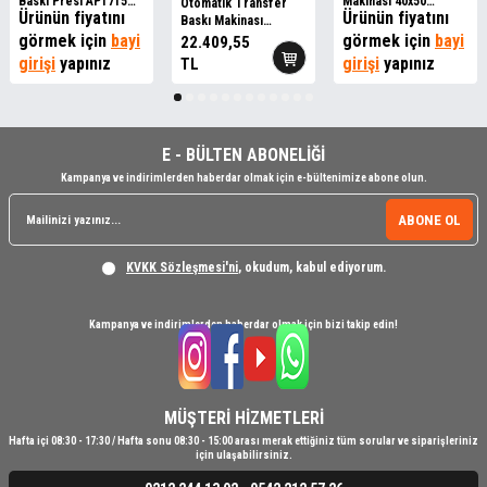
Baskı Presi AP1715
Makinası 40x50
Otomatik Transfer
Ürünün fiyatını
Ürünün fiyatını
40x50CM Yeşil
AP2519 Siyah
Baskı Makinası
görmek için
bayi
HP3804C 38x38cm Y
görmek için
bayi
22.409,55
girişi
yapınız
girişi
yapınız
TL
E - BÜLTEN ABONELİĞİ
Kampanya ve indirimlerden haberdar olmak için e-bültenimize abone olun.
ABONE OL
KVKK Sözleşmesi'ni
, okudum, kabul ediyorum.
Kampanya ve indirimlerden haberdar olmak için bizi takip edin!
MÜŞTERİ HİZMETLERİ
Hafta içi 08:30 - 17:30 / Hafta sonu 08:30 - 15:00 arası merak ettiğiniz tüm sorular ve siparişleriniz
için ulaşabilirsiniz.