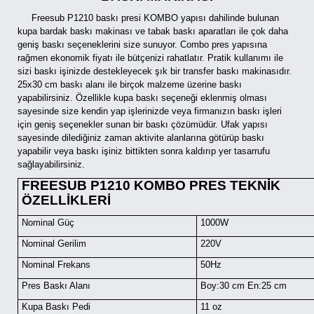
Freesub P1210 baskı presi KOMBO yapısı dahilinde bulunan
kupa bardak baskı makinası ve tabak baskı aparatları ile çok daha
geniş baskı seçeneklerini size sunuyor. Combo pres yapısına
rağmen ekonomik fiyatı ile bütçenizi rahatlatır. Pratik kullanımı ile
sizi baskı işinizde destekleyecek şık bir transfer baskı makinasıdır.
25x30 cm baskı alanı ile birçok malzeme üzerine baskı
yapabilirsiniz. Özellikle kupa baskı seçeneği eklenmiş olması
sayesinde size kendin yap işlerinizde veya firmanızın baskı işleri
için geniş seçenekler sunan bir baskı çözümüdür. Ufak yapısı
sayesinde dilediğiniz zaman aktivite alanlarına götürüp baskı
yapabilir veya baskı işiniz bittikten sonra kaldırıp yer tasarrufu
sağlayabilirsiniz.
FREESUB P1210 KOMBO PRES TEKNİK
ÖZELLİKLERİ
Nominal Güç
1000W
Nominal Gerilim
220V
Nominal Frekans
50Hz
Pres Baskı Alanı
Boy:30 cm En:25 cm
Kupa Baskı Pedi
11 oz