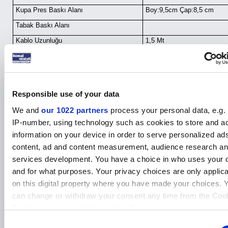
Kupa Pres Baskı Alanı
Boy:9,5cm Çap:8,5 cm
Tabak Baskı Alanı
Kablo Uzunluğu
1,5 Mt
En Yüksek Sıcaklık
200°C
En Yüksek Süre
999 sn.
Makine Ölçüsü
6x27x32 cm
Responsible use of your data
Paket Ölçüsü
41x35x24 cm
We and
our 1022 partners
process your personal data, e.g.
Brüt/Net Ağırlık
5,6kg / 4,6kg.
IP-number, using technology such as cookies to store and a
information on your device in order to serve personalized ad
content, ad and content measurement, audience research a
Freesub P1210 Combo baskı makinası ile neler yapılabilir?
services development. You have a choice in who uses your 
sublimasyon seramik beyaz kupa
sublimasyon ithal beyaz kupa
and for what purposes. Your privacy choices are only applic
sublimasyon puzzle
on this digital property where you have made your choices. 
sublimasyon sapı renkli kupa
can change or withdraw your consent any time from the Coo
micro polyester t-shirt
sublimasyon aynalı sarı levha
Declaration or by clicking on the Privacy trigger icon.
sublimasyon kanvas
Consent
sublimasyon yaka isimliği