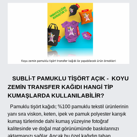
SUBLİ-T PAMUKLU TİŞÖRT AÇIK - KOYU
ZEMİN TRANSFER KAĞIDI HANGİ TİP
KUMAŞLARDA KULLANILABİLİR?
Pamuklu tişört kağıdı; %100 pamuklu tekstil ürünlerinin
yanı sıra viskon, keten, ipek ve pamuk polyester karışık
kumaş türlerinde dahi kumaş yüzeyine fotoğraf
kalitesinde ve doğal mat görünümünde baskılarınızı
aktarmanızı sağlar. Ancak bu özel kağıdın taban