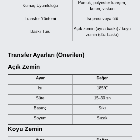
Pamuk, polyester karışım,
Kumaş Uyumluluğu
keten, viskon
Transfer Yöntemi
Isı presi veya ütü
Açık zemin (ayna baskı) / koyu
Baskı Türü
zemin (düz baskı)
Transfer Ayarları
(Önerilen)
Açık Zemin
Ayar
Değer
Isı
185°C
Süre
15–30 sn
Basınç
Sıkı
Soyum
Sıcak
Koyu Zemin