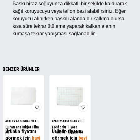
Baskı biraz soğuyunca dikkatli bir şekilde kaldırarak
kağıt koruyucuyu veya teflon bezi alabilirsiniz. Eğer
koruyucu alınırken baskılı alanda bir kalkma olursa
kısa süre tekrar ütüleme yaparak kalkan alanın
kumaşa tekrar yapışması sağlanabilir.
BENZER ÜRÜNLER
AYKI EV AKSESUAR VET
AYKI EV AKSESUAR VET
ASARIM ÜRÜNLERİ
ASARIM ÜRÜNLERİ
Duratrans Inkjet Film
Fosforlu Tişört
Ürünün fiyatını
Ürünün fiyatını
A3
Transfer Kağıdı A4
görmek için
bayi
görmek için
bayi