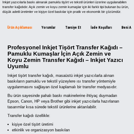
Inkjet yazıcılarla baskı alınarak pamuklu tişört ve tekstil ürünleri üzerine uygulanabilen
transfer kağıdıdır. Açık zemin ve koyu zemin kumaşlar için iki farklı tipi bulunan bu ürün,
düşük adetli üretimler ve kişiye özel baskılar için pratik ve ekonomik bir çözümdür.
Ürün Açıklaması
Yorumlar
Tavsiye Et
İade Koşulları
Beni Ar
Profesyonel Inkjet Tişört Transfer Kağıdı –
Pamuklu Kumaşlar İçin Açık Zemin ve
Koyu Zemin Transfer Kağıdı – Inkjet Yazıcı
Uyumlu
Inkjet tişört transfer kağıdı, masaüstü inkjet yazıcılarla alınan
baskıların pamuklu ve tekstil yüzeylere ısı transfer yöntemiyle
uygulanmasını sağlayan özel kaplamalı bir transfer medyasıdır.
Bu ürün sayesinde pahalı baskı makinelerine ihtiyaç duymadan
Epson, Canon, HP veya Brother gibi inkjet yazıcılarla hazırlanan
tasarımlar kısa sürede tekstil ürünlerine aktarılabilir.
Transfer kağıdı özellikle:
kişiye özel tişört üretimi
etkinlik ve organizasyon baskıları