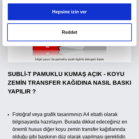
çerezler kullanırız. Ayrıca sitemizi kullanımınızla ilgili
Hepsine izin ver
bilgileri, bunları kendilerine sağladığınız veya hizmetlerini
kullanımınızdan topladıkları diğer bilgilerle
birleştirebilecek sosyal medya, reklamcılık ve analiz
Reddet
ortaklarımızla paylaşırız.
SUBLİ-T PAMUKLU KUMAŞ AÇIK - KOYU
ZEMİN TRANSFER KAĞIDINA NASIL BASKI
YAPILIR ?
Fotoğraf veya grafik tasarımınızı A4 ebatlı olarak
bilgisayarda hazırlayın. Burada dikkat edeceğiniz en
önemli husus diğer koyu zemin transfer kağıtlarında
olduğu gibi baskının düz olarak yapılması gereklidir.