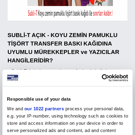
SUBLİ-T AÇIK - KOYU ZEMİN PAMUKLU
TİŞÖRT TRANSFER BASKI KAĞIDINA
UYUMLU MÜREKKEPLER ve YAZICILAR
HANGİLERİDİR?
Subli-T tişört koyu zemin transfer baskı kağıdına
piyasada bulunan hemen hemen tüm masaüstü inkjet
yazıcılar ile baskı yapılabilir. HP, Canon, Epson, Brother,
Lexmark marka ofis tipi, fotoğraf veya süblimasyon
Responsible use of your data
yazıcı ile dye, pigment ve süblimasyon mürekkeplerle
baskı yapabilirsiniz. Bu yazıcı esnekliği sayesinde geniş
We and
our 1022 partners
process your personal data,
bir donanım uyumluluğuna sahiptir. Baskı yüzeyinde
e.g. your IP-number, using technology such as cookies to
sahip olduğu özel kaplama sayesinde mükemmel baskı
store and access information on your device in order to
renkleri ve kullanım esnasında aşınma dayanımı
serve personalized ads and content, ad and content