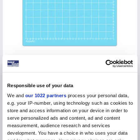
Responsible use of your data
Kesim Matı 30,5x30,5 cm
We and
our 1022 partners
process your personal data,
Ürün Kodu :
KPAK-0067
e.g. your IP-number, using technology such as cookies to
store and access information on your device in order to
Ürünün fiyatını görmek için
bayi girişi
yapınız
serve personalized ads and content, ad and content
measurement, audience research and services
W
h
a
s
p
p
D
e
s
e
H
a
t
t
Ürün Açıklaması
Yorumlar
Tavsiye Et
İade Koşulları
Beni Ar
development. You have a choice in who uses your data