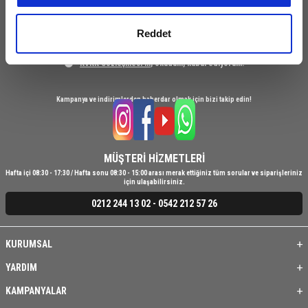
Kampanya ve indirimlerden haberdar olmak için e-bültenimize abone olun.
kullanımınızdan topladıkları diğer bilgilerle
birleştirebilecek sosyal medya, reklamcılık ve analiz
Reddet
ABONE OL
ortaklarımızla paylaşırız.
KVKK Sözleşmesi'ni
, okudum, kabul ediyorum.
Kampanya ve indirimlerden haberdar olmak için bizi takip edin!
MÜŞTERİ HİZMETLERİ
Hafta içi 08:30 - 17:30 / Hafta sonu 08:30 - 15:00 arası merak ettiğiniz tüm sorular ve siparişleriniz
için ulaşabilirsiniz.
0212 244 13 02 - 0542 212 57 26
KURUMSAL
YARDIM
KAMPANYALAR