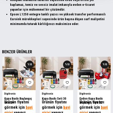
kaplamaz, temiz ve sessiz imalat imkanıyla evden e-ticaret
yapanlar için mükemmel bir çözümdür.
Epson L1250 entegre tanklı yazıcı ve yüksek transfer performanslı
Euroink mürekkepleri sayesinde ürün başına düşen sarf maliyetini
minimumda tutarak kârlılığınızı maksimize eder.
BENZER ÜRÜNLER
%
10
%
10
%
10
Digitronix
Digitronix
Digitronix
Kupa Baskı Başlangıç
Kupa Baskı Seti 30
Evden Kupa Baskı
Ürünün fiyatını
Ürünün fiyatını
Ürünün fiyatını
Seti 29
Başlangıç Seti 32
görmek için
bayi
görmek için
bayi
görmek için
bayi
girişi
yapınız
girişi
yapınız
girişi
yapınız