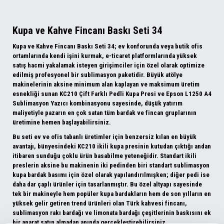
Kupa ve Kahve Fincanı Baskı Seti 34
Kupa ve Kahve Fincanı Baskı Seti 34; ev konforunda veya butik ofis
ortamlarında kendi işini kurmak, e-ticaret platformlarında yüksek
satış hacmi yakalamak isteyen girişimciler için özel olarak optimize
edilmiş profesyonel bir sublimasyon paketidir. Büyük atölye
makinelerinin aksine minimum alan kaplayan ve maksimum üretim
esnekliği sunan KC210 Çift Farklı Pedli Kupa Presi ve Epson L1250 A4
Sublimasyon Yazıcı kombinasyonu sayesinde, düşük yatırım
maliyetiyle pazarın en çok satan tüm bardak ve fincan gruplarının
üretimine hemen başlayabilirsiniz.
Bu seti ev ve ofis tabanlı üretimler için benzersiz kılan en büyük
avantajı, bünyesindeki KC210 ikili kupa presinin kutudan çıktığı andan
itibaren sunduğu çoklu ürün basabilme yeteneğidir. Standart ikili
preslerin aksine bu makinenin iki pedinden biri standart sublimasyon
kupa bardak basımı için özel olarak yapılandırılmışken; diğer pedi ise
daha dar çaplı ürünler için tasarlanmıştır. Bu özel altyapı sayesinde
tek bir makineyle hem popüler kupa bardakların hem de son yılların en
yüksek gelir getiren trend ürünleri olan Türk kahvesi fincanı,
sublimasyon rakı bardağı ve limonata bardağı çeşitlerinin baskısını ek
bir aparat satın almadan anında gerçekleştirebilirsiniz.