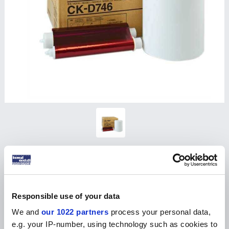
Mitsubishi CK-D746 10x15 Termal Fotoğraf Kağıdı
Ürün Kodu :
FM010307-000002
Ürünün fiyatını görmek için
bayi girişi
yapınız
Responsible use of your data
We and
our 1022 partners
process your personal data,
e.g. your IP-number, using technology such as cookies to