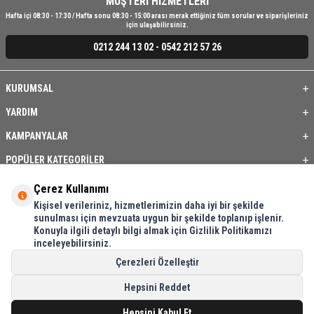
MÜŞTERİ HİZMETLERİ
Hafta içi 08:30 - 17:30 / Hafta sonu 08:30 - 15:00 arası merak ettiğiniz tüm sorular ve siparişleriniz
için ulaşabilirsiniz.
0212 244 13 02 - 0542 212 57 26
KURUMSAL
YARDIM
KAMPANYALAR
POPÜLER KATEGORİLER
ÜYE / BAYİ
Çerez Kullanımı
Kişisel verileriniz, hizmetlerimizin daha iyi bir şekilde
ÖNE ÇIKAN ÜRÜNLER
sunulması için mevzuata uygun bir şekilde toplanıp işlenir.
Konuyla ilgili detaylı bilgi almak için Gizlilik Politikamızı
BASKI REHBERİ
inceleyebilirsiniz.
İLETİŞİM
Çerezleri Özelleştir
Hepsini Reddet
Hepsini Kabul Et