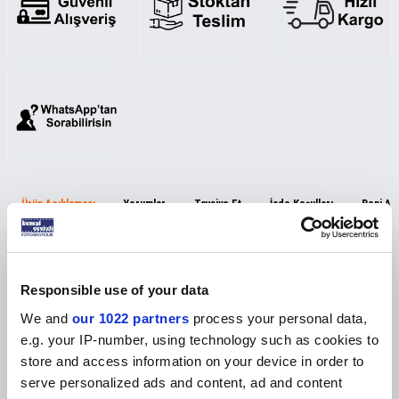
Ürün Açıklaması
Yorumlar
Tavsiye Et
İade Koşulları
Beni Ar
Pembe Arabalı Bebek Magnet Çerçevesi – 9x8 cm |
Ayaklı ve Magnet Özellikli Dekoratif Çerçeve
Responsible use of your data
Şirin araba tasarımı, hem magnet hem ayaklı kullanım özelliğiyle
We and
our 1022 partners
process your personal data,
Pembe Arabalı Bebek Magnet Çerçevesi
, bebeğinizin hatıra
e.g. your IP-number, using technology such as cookies to
fotoğraflarını
store and access information on your device in order to
sergilemek için mükemmel bir seçenek sunar. Dilerseniz
serve personalized ads and content, ad and content
buzdolabına magnet olarak tutturabilir, dilerseniz arka ayağını açarak