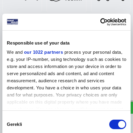
Responsible use of your data
We and
our 1022 partners
process your personal data,
e.g. your IP-number, using technology such as cookies to
Ürün Açıklaması
Yorumlar
Tavsiye Et
İade Koşulları
Beni Ar
store and access information on your device in order to
serve personalized ads and content, ad and content
measurement, audience research and services
W
h
a
s
p
p
D
e
s
e
H
a
t
t
Hem şirket promosyonu hem kişiye özel baskı hem de turistik eşya
development. You have a choice in who uses your data
baskısı içinde değerlendirebileceğimiz çok geniş bir bardakaltı ürün
and for what purposes. Your privacy choices are only
grubu geliştirdik. Alt kısmı kaydırmaz, özel mantar ile kaplı olan son
applicable on this digital property where you have made
derece parlak baskı sonucu veren bu ithal hdf ürünlerde piyasada ilk
kez göreceğiniz bir çok fonksiyonel tasarımı hayata aktardık. Örneğin
your choices. You can change or withdraw your consent
bardak altlığının takılacağı set şeklindeki ürünlerin müşterilerinizin
any time from the Cookie Declaration or by clicking on
Consent
çok dikkatini çekeceğini düşünüyoruz. Bunun yanı sıra dik ve yatay
the Privacy trigger icon.
Gerekli
bardak altığı stantları ile ürünleri hem daha düzgün sergileyebilir hem
Selection
de satışını artırabilirsiniz. Bunların yanı sıra puzzle tasarımlı