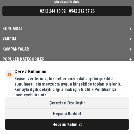
için ulaşabilirsiniz.
0212 244 13 02 - 0542 212 57 26
KURUMSAL
YARDIM
KAMPANYALAR
POPÜLER KATEGORİLER
ÜYE / BAYİ
Çerez Kullanımı
Kişisel verileriniz, hizmetlerimizin daha iyi bir şekilde
ÖNE ÇIKAN ÜRÜNLER
sunulması için mevzuata uygun bir şekilde toplanıp işlenir.
Konuyla ilgili detaylı bilgi almak için Gizlilik Politikamızı
BASKI REHBERİ
inceleyebilirsiniz.
İLETİŞİM
Çerezleri Özelleştir
Hepsini Reddet
Hepsini Kabul Et