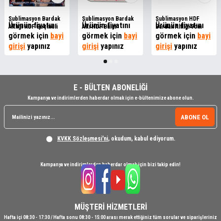
Sublimasyon Bardak
Sublimasyon Bardak
Sublimasyon HDF
Ürünün fiyatını
Ürünün fiyatını
Ürünün fiyatını
Altlığı HDF Geçmeli
Altı HDF Bulut
Bardak Altlığı 9cm
görmek için
bayi
görmek için
bayi
görmek için
bayi
girişi
yapınız
girişi
yapınız
girişi
yapınız
E - BÜLTEN ABONELİĞİ
Kampanya ve indirimlerden haberdar olmak için e-bültenimize abone olun.
ABONE OL
KVKK Sözleşmesi'ni
, okudum, kabul ediyorum.
Kampanya ve indirimlerden haberdar olmak için bizi takip edin!
MÜŞTERİ HİZMETLERİ
Hafta içi 08:30 - 17:30 / Hafta sonu 08:30 - 15:00 arası merak ettiğiniz tüm sorular ve siparişleriniz