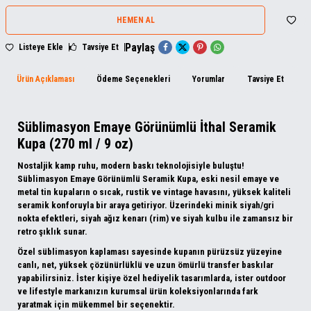
HEMEN AL
Paylaş
Listeye Ekle
Tavsiye Et
Ürün Açıklaması
Ödeme Seçenekleri
Yorumlar
Tavsiye Et
İ
Süblimasyon Emaye Görünümlü İthal Seramik
Kupa (270 ml / 9 oz)
Nostaljik kamp ruhu, modern baskı teknolojisiyle buluştu!
Süblimasyon Emaye Görünümlü Seramik Kupa
, eski nesil emaye ve
metal tin kupaların o sıcak, rustik ve vintage havasını, yüksek kaliteli
seramik konforuyla bir araya getiriyor. Üzerindeki minik siyah/gri
nokta efektleri, siyah ağız kenarı (rim) ve siyah kulbu ile zamansız bir
retro şıklık sunar.
Özel süblimasyon kaplaması sayesinde kupanın pürüzsüz yüzeyine
canlı, net, yüksek çözünürlüklü ve uzun ömürlü transfer baskılar
yapabilirsiniz. İster kişiye özel hediyelik tasarımlarda, ister outdoor
ve lifestyle markanızın kurumsal ürün koleksiyonlarında fark
yaratmak için mükemmel bir seçenektir.