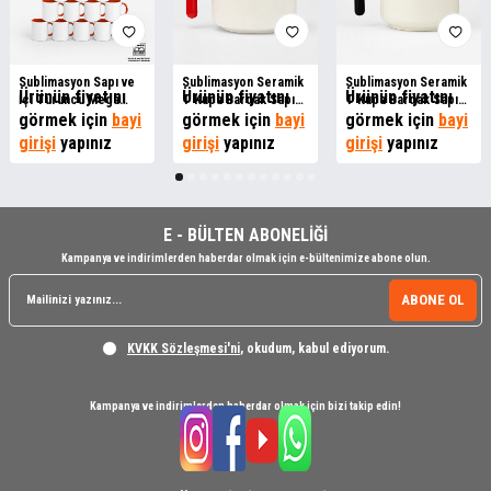
Sublimasyon Sapı ve
Sublimasyon Seramik
Sublimasyon Seramik
Ürünün fiyatını
Ürünün fiyatını
Ürünün fiyatını
İçi Turuncu Mega
T Kupa Bardak Sapı
T Kupa Bardak Sapı
Kupa Kutusuz
görmek için
bayi
Kırmızı
görmek için
bayi
Siyah
görmek için
bayi
girişi
yapınız
girişi
yapınız
girişi
yapınız
E - BÜLTEN ABONELİĞİ
Kampanya ve indirimlerden haberdar olmak için e-bültenimize abone olun.
ABONE OL
KVKK Sözleşmesi'ni
, okudum, kabul ediyorum.
Kampanya ve indirimlerden haberdar olmak için bizi takip edin!