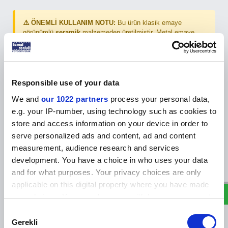
⚠️ ÖNEMLİ KULLANIM NOTU:
Bu ürün klasik emaye
görünümlü
seramik
malzemeden üretilmiştir. Metal emaye
kupalar gibi
doğrudan ateş veya ocak üzerinde kesinlikle
kullanılmamalıdır.
Responsible use of your data
Öne Çıkan Özellikler
We and
our 1022 partners
process your personal data,
Özgün Retro Tasarım:
Klasik emaye kupalardan ilham alan benekli
e.g. your IP-number, using technology such as cookies to
yüzey, siyah kulp ve siyah ağız çizgisi detayları.
Birinci Sınıf İthal Seramik:
Metal kupaların aksine mikrodalga
store and access information on your device in order to
kullanımına uygun, sıcaklığı uzun süre koruyan ve kaliteli bir tutuş
serve personalized ads and content, ad and content
hissi veren dayanıklı seramik yapı.
measurement, audience research and services
Kusursuz Süblimasyon Performance:
Parlak bitişli özel kaplama
W
h
a
s
p
p
D
e
s
e
H
a
t
t
development. You have a choice in who uses your data
sayesinde renkleri aslına sadık, canlı ve solmayan bir netlikte
yansıtır.
and for what purposes. Your privacy choices are only
Çok Yönlü Kullanım:
270 ml (9 oz) ideal hacmiyle evde, ofiste,
applicable on this digital property where you have made
kafelerde veya doğa temalı sunumlarda kahve, çay ve tüm sıcak
your choices. You can change or withdraw your consent
içecekler için mükemmeldir.
any time from the Cookie Declaration or by clicking on
Consent
the Privacy trigger icon.
Gerekli
Selection
Teknik Özellikler