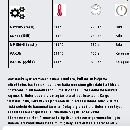
MP2105 (tekli)
180°C
230 sn.
Sıkı
KC210 (ikili)
180°C
230 sn.
Sıkı
MP150*5 (beşli)
180°C
230 sn.
Sıkı
VAKUM
200°C
450 sn.
Kelepçe
VAKUM (çoklu)
200°C
600 sn.
Kelepçe
Not: Baskı ayarları zaman zaman ürünlere, kullanılan kağıt ve
mürekkebe, baskı makinasına ve hatta mevsime göre dahi farklılıklar
gösterebilir. Bu nedenle toplu imalat öncesi lütfen deneme baskısı
yapınız. Ürünler baskısız ve toptan olarak satılmaktadır. Kargo
firmaları cam, seramik ve porselen ürünlerin taşınmasından kırılma
riski sebebiyle kaçınmaktadırlar. Dolayısıyla bu tip ürünlerin sevkiyat
esnasında hasar görmesi durumunda oluşabilecek kaybı
ödememektedirler. Firmamız bu tip ürünlerin zarar görmemeleri için
ambalajları konusunda maksimum çabayı sarf etmekle beraber artık
kargo veya ambar ile sevkiyatı esnasında verilen nakliye zararları