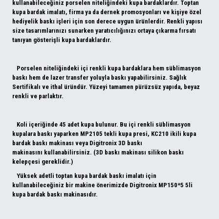
kullanabileceğiniz porselen niteliğindeki kupa bardaklardır. Toptan
kupa bardak imalatı, firma ya da dernek promosyonları ve kişiye özel
hediyelik baskı işleri için son derece uygun ürünlerdir. Renkli yapısı
size tasarımlarınızı sunarken yaratıcılığınızı ortaya çıkarma fırsatı
tanıyan gösterişli kupa bardaklardır.
Porselen niteliğindeki içi renkli kupa bardaklara hem süblimasyon
baskı hem de lazer transfer yoluyla baskı yapabilirsiniz. Sağlık
Sertifikalı ve ithal üründür. Yüzeyi tamamen pürüzsüz yapıda, beyaz
renkli ve parlaktır.
Koli içeriğinde 45 adet kupa bulunur. Bu içi renkli süblimasyon
kupalara baskı yaparken
MP2105 tekli kupa presi
,
KC210 ikili kupa
bardak baskı makinası
veya
Digitronix 3D baskı
makinası
nı kullanabilirsiniz. (3D baskı makinası
silikon baskı
kelepçesi
gereklidir.)
Yüksek adetli toptan kupa bardak baskı imalatı için
kullanabileceğiniz bir makine önerimizde
Digitronix
MP150*5
5li
kupa bardak baskı makinası
dır.