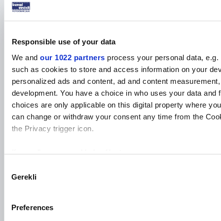
konusunda bir sorumluluk kabul etmemektedir. Burada sevkiyat
sırasında oluşabilecek hasar riskinden dolayı sorumluluk alıcı
firmaya aittir.
Responsible use of your data
We and
our 1022 partners
process your personal data, e.g.
such as cookies to store and access information on your devi
personalized ads and content, ad and content measurement,
development. You have a choice in who uses your data and f
BENZER ÜRÜNLER
choices are only applicable on this digital property where y
can change or withdraw your consent any time from the Cooki
the Privacy trigger icon.
If you allow, we would also like to:
Collect information about your geographical location 
Consent
Gerekli
several meters
Sublimasyon Sapı ve
Sublimasyon Seramik
Sublimasyon Seramik
Selection
Ürünün fiyatını
Ürünün fiyatını
Ürünün fiyatını
İçi Turuncu Mega
T Kupa Bardak Sapı
T Kupa Bardak Sapı
Identify your device by actively scanning it for specifi
Kupa Kutusuz
görmek için
bayi
Kırmızı
görmek için
bayi
Siyah
görmek için
bayi
Find out more about how your personal data is processed and
girişi
yapınız
girişi
yapınız
girişi
yapınız
Preferences
details section
.