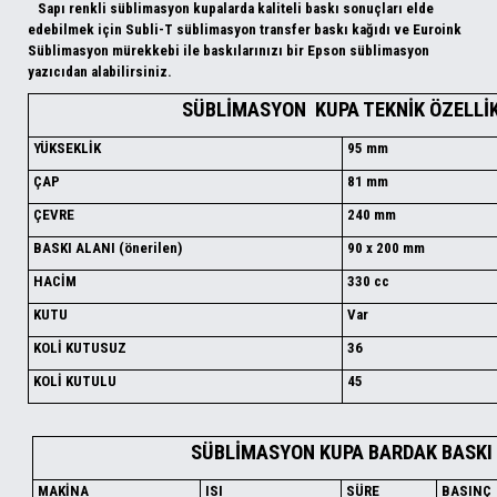
Sapı renkli süblimasyon kupalarda kaliteli baskı sonuçları elde
edebilmek için
Subli-T süblimasyon transfer baskı kağıdı
ve
Euroink
Süblimasyon mürekkebi
ile baskılarınızı bir
Epson süblimasyon
yazıcı
dan alabilirsiniz.
SÜBLİMASYON KUPA TEKNİK ÖZELLİK
YÜKSEKLİK
95 mm
ÇAP
81 mm
ÇEVRE
240 mm
BASKI ALANI (önerilen)
90 x 200 mm
HACİM
330 cc
KUTU
Var
KOLİ KUTUSUZ
36
KOLİ KUTULU
45
SÜBLİMASYON KUPA BARDAK BASKI 
MAKİNA
ISI
SÜRE
BASINÇ