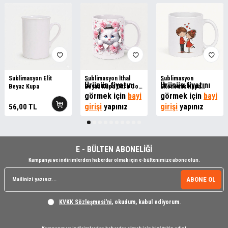
Sublimasyon Elit
Sublimasyon İthal
Sublimasyon
Ürünün fiyatını
Ürünün fiyatını
Beyaz Kupa
Beyaz Kupa Ultra Coat
Ekonomik Kupa
Extra
görmek için
bayi
Bardak Kutusuz
görmek için
bayi
girişi
yapınız
girişi
yapınız
56,00
TL
E - BÜLTEN ABONELİĞİ
Kampanya ve indirimlerden haberdar olmak için e-bültenimize abone olun.
ABONE OL
KVKK Sözleşmesi'ni
, okudum, kabul ediyorum.