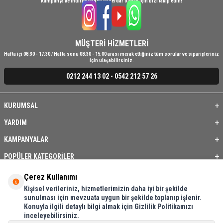
Kampanya ve indirimlerden haberdar olmak için bizi takip edin!
MÜŞTERİ HİZMETLERİ
Hafta içi 08:30 - 17:30 / Hafta sonu 08:30 - 15:00 arası merak ettiğiniz tüm sorular ve siparişleriniz
için ulaşabilirsiniz.
0212 244 13 02 - 0542 212 57 26
KURUMSAL
YARDIM
KAMPANYALAR
POPÜLER KATEGORİLER
ÜYE / BAYİ
Çerez Kullanımı
Kişisel verileriniz, hizmetlerimizin daha iyi bir şekilde
ÖNE ÇIKAN ÜRÜNLER
sunulması için mevzuata uygun bir şekilde toplanıp işlenir.
Konuyla ilgili detaylı bilgi almak için Gizlilik Politikamızı
BASKI REHBERİ
inceleyebilirsiniz.