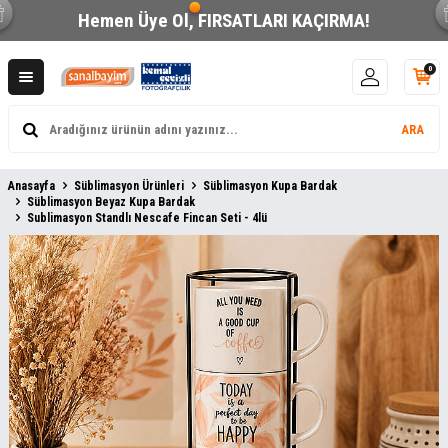
Hemen Üye Ol,
FIRSATLARI KAÇIRMA!
0
ARA
Anasayfa
Süblimasyon Ürünleri
Süblimasyon Kupa Bardak
Süblimasyon Beyaz Kupa Bardak
Sublimasyon Standlı Nescafe Fincan Seti - 4lü