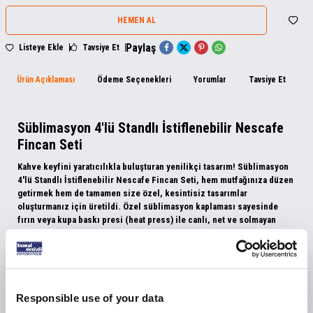
HEMEN AL
Paylaş
Listeye Ekle
Tavsiye Et
Ürün Açıklaması
Ödeme Seçenekleri
Yorumlar
Tavsiye Et
İ
Süblimasyon 4'lü Standlı İstiflenebilir Nescafe
Fincan Seti
Kahve keyfini yaratıcılıkla buluşturan yenilikçi tasarım!
Süblimasyon
4'lü Standlı İstiflenebilir Nescafe Fincan Seti
, hem mutfağınıza düzen
getirmek hem de tamamen size özel, kesintisiz tasarımlar
oluşturmanız için üretildi. Özel süblimasyon kaplaması sayesinde
fırın veya kupa baskı presi (heat press) ile canlı, net ve solmayan
baskılar elde edebilirsiniz.
Bütünsel Tasarımlar İçin Benzersiz "Stackable" Yapı
Bu setin en heyecan verici özelliği, fincanların
"stackable" (iç içe
Responsible use of your data
geçebilen)
tasarımıdır. Alt kısımları daha dar olan kupalar üst üste