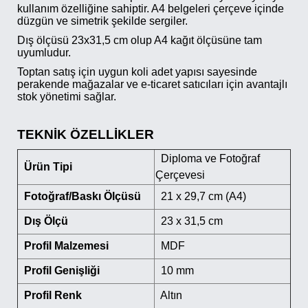
kullanım özelliğine sahiptir. A4 belgeleri çerçeve içinde
düzgün ve simetrik şekilde sergiler.
Dış ölçüsü 23x31,5 cm olup A4 kağıt ölçüsüne tam
uyumludur.
Toptan satış için uygun koli adet yapısı sayesinde
perakende mağazalar ve e-ticaret satıcıları için avantajlı
stok yönetimi sağlar.
TEKNİK ÖZELLİKLER
Diploma ve Fotoğraf
Ürün Tipi
Çerçevesi
Fotoğraf/Baskı Ölçüsü
21 x 29,7 cm (A4)
Dış Ölçü
23 x 31,5 cm
Profil Malzemesi
MDF
Profil Genişliği
10 mm
Profil Renk
Altın