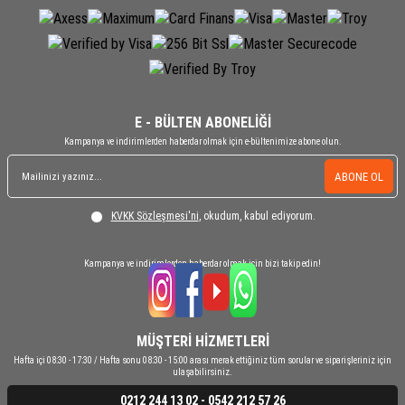
E - BÜLTEN ABONELİĞİ
Kampanya ve indirimlerden haberdar olmak için e-bültenimize abone olun.
ABONE OL
KVKK Sözleşmesi'ni
, okudum, kabul ediyorum.
Kampanya ve indirimlerden haberdar olmak için bizi takip edin!
MÜŞTERİ HİZMETLERİ
Hafta içi 08:30 - 17:30 / Hafta sonu 08:30 - 15:00 arası merak ettiğiniz tüm sorular ve siparişleriniz için
ulaşabilirsiniz.
0212 244 13 02 - 0542 212 57 26