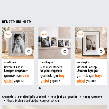
BENZER ÜRÜNLER
Yeni
Yeni
Yeni
sanalbayim
sanalbayim
sanalbayim
Dekoratif Ahşap
Masaüstü Modern
Masaüstü Ahşap
Ürünün fiyatını
Ürünün fiyatını
Ürünün fiyatını
Fotoğraf Çerçeveleri -
Ahşap Fotoğraf
Dekoratif Fotoğraf
MDF
görmek için
bayi
Çerçeveleri - MDF
görmek için
bayi
Çerçeveleri -MDF
görmek için
bayi
girişi
yapınız
girişi
yapınız
girişi
yapınız
Anasayfa
Fotoğrafçılık Ürünleri
Fotoğraf Çerçeveleri
Ahşap Çerçeve
Ahşap Diploma ve Fotoğraf Çerçvesi A4 Altın