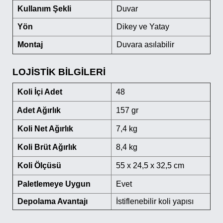
Kullanım Şekli
Duvar
Yön
Dikey ve Yatay
Montaj
Duvara asılabilir
LOJİSTİK BİLGİLERİ
Koli İçi Adet
48
Adet Ağırlık
157 gr
Koli Net Ağırlık
7,4 kg
Koli Brüt Ağırlık
8,4 kg
Koli Ölçüsü
55 x 24,5 x 32,5 cm
Paletlemeye Uygun
Evet
Depolama Avantajı
İstiflenebilir koli yapısı