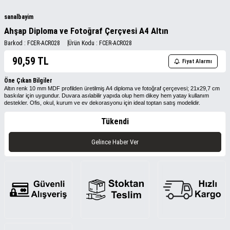
sanalbayim
Ahşap Diploma ve Fotoğraf Çerçvesi A4 Altın
Barkod :
FCER-ACR028
Ürün Kodu :
FCER-ACR028
90,59
TL
Fiyat Alarmı
Öne Çıkan Bilgiler
Altın renk 10 mm MDF profilden üretilmiş A4 diploma ve fotoğraf çerçevesi; 21x29,7 cm
baskılar için uygundur. Duvara asılabilir yapıda olup hem dikey hem yatay kullanım
destekler. Ofis, okul, kurum ve ev dekorasyonu için ideal toptan satış modelidir.
Tükendi
Gelince Haber Ver