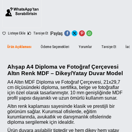
Paylaş
Listeye Ekle
Tavsiye Et
Ürün Açıklaması
Ödeme Seçenekleri
Yorumlar
Tavsiye Et
İade
Ahşap A4 Diploma ve Fotoğraf Çerçevesi
Altın Renk MDF – Dikey/Yatay Duvar Model
A4 Altın MDF Diploma ve Fotoğraf Çerçevesi, 21x29,7
cm ölçüsündeki diploma, sertifika, belge ve fotoğraflar
için özel olarak tasarlanmıştır. 10 mm genişliğinde MDF
profil yapısı dayanıklı ve uzun ömürlü kullanım sunar.
Altın renk kaplaması sayesinde klasik ve prestijli bir
görünüm sağlar. Kurumsal ofislerde, eğitim
kurumlarında, avukatlık ve danışmanlık ofislerinde
diploma sergilemek için idealdir.
Ürün duvara asılabilir tiptedir ve hem dikey hem yatay