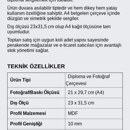
Ürün duvara asılabilir tiptedir ve hem dikey hem yatay
kullanım özelliğine sahiptir. A4 belgeleri çerçeve içinde
düzgün ve simetrik şekilde sergiler.
Dış ölçüsü 23x31,5 cm olup A4 kağıt ölçüsüne tam
uyumludur.
Toptan satış için uygun koli adet yapısı sayesinde
perakende mağazalar ve e-ticaret satıcıları için avantajlı
stok yönetimi sağlar.
TEKNİK ÖZELLİKLER
Diploma ve Fotoğraf
Ürün Tipi
Çerçevesi
Fotoğraf/Baskı Ölçüsü
21 x 29,7 cm (A4)
Dış Ölçü
23 x 31,5 cm
Profil Malzemesi
MDF
Profil Genişliği
10 mm