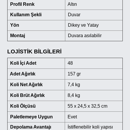
Profil Renk
Altın
Kullanım Şekli
Duvar
Yön
Dikey ve Yatay
Montaj
Duvara asılabilir
LOJİSTİK BİLGİLERİ
Koli İçi Adet
48
Adet Ağırlık
157 gr
Koli Net Ağırlık
7,4 kg
Koli Brüt Ağırlık
8,4 kg
Koli Ölçüsü
55 x 24,5 x 32,5 cm
Paletlemeye Uygun
Evet
Depolama Avantajı
İstiflenebilir koli yapısı