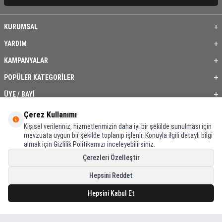
KURUMSAL
YARDIM
KAMPANYALAR
POPÜLER KATEGORİLER
ÜYE / BAYİ
ÖNE ÇIKAN ÜRÜNLER
Çerez Kullanımı
Kişisel verileriniz, hizmetlerimizin daha iyi bir şekilde sunulması için
BASKI REHBERİ
mevzuata uygun bir şekilde toplanıp işlenir. Konuyla ilgili detaylı bilgi
almak için Gizlilik Politikamızı inceleyebilirsiniz.
İLETİŞİM
Çerezleri Özelleştir
Hepsini Reddet
Hepsini Kabul Et