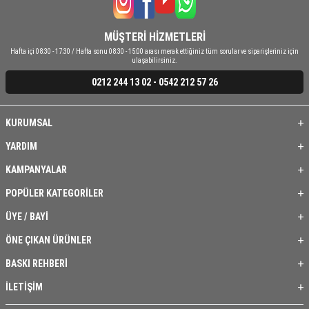
MÜŞTERİ HİZMETLERİ
Hafta içi 08:30 - 17:30 / Hafta sonu 08:30 - 15:00 arası merak ettiğiniz tüm sorular ve siparişleriniz için
ulaşabilirsiniz.
0212 244 13 02 - 0542 212 57 26
KURUMSAL
YARDIM
KAMPANYALAR
POPÜLER KATEGORİLER
ÜYE / BAYİ
ÖNE ÇIKAN ÜRÜNLER
BASKI REHBERİ
İLETİŞİM