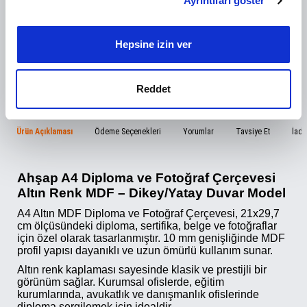
Ayrıntıları göster
İçerik ve reklamları kişiselleştirmek, sosyal medya
özellikleri sağlamak ve trafiğimizi analiz etmek için
çerezler kullanırız. Ayrıca sitemizi kullanımınızla ilgili
Hepsine izin ver
bilgileri, bunları kendilerine sağladığınız veya hizmetlerini
kullanımınızdan topladıkları diğer bilgilerle
birleştirebilecek sosyal medya, reklamcılık ve analiz
Reddet
Paylaş
ortaklarımızla paylaşırız.
Listeye Ekle
Tavsiye Et
Ürün Açıklaması
Ödeme Seçenekleri
Yorumlar
Tavsiye Et
İade
Ahşap A4 Diploma ve Fotoğraf Çerçevesi
Altın Renk MDF – Dikey/Yatay Duvar Model
A4 Altın MDF Diploma ve Fotoğraf Çerçevesi, 21x29,7
cm ölçüsündeki diploma, sertifika, belge ve fotoğraflar
için özel olarak tasarlanmıştır. 10 mm genişliğinde MDF
profil yapısı dayanıklı ve uzun ömürlü kullanım sunar.
Altın renk kaplaması sayesinde klasik ve prestijli bir
görünüm sağlar. Kurumsal ofislerde, eğitim
kurumlarında, avukatlık ve danışmanlık ofislerinde
diploma sergilemek için idealdir.