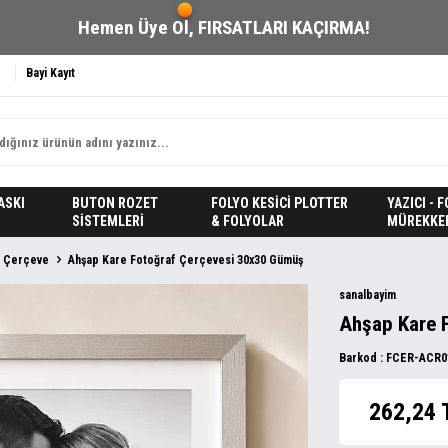
Hemen Üye Ol,
FIRSATLARI KAÇIRMA!
Bayi Kayıt
ASKI
BUTON ROZET
FOLYO KESİCİ PLOTTER
YAZICI - 
SİSTEMLERİ
& FOLYOLAR
MÜREKKE
 Çerçeve
Ahşap Kare Fotoğraf Çerçevesi 30x30 Gümüş
sanalbayim
Ahşap Kare 
Barkod :
FCER-ACR0
262,24