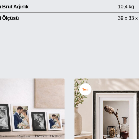
i Brüt Ağırlık
10,4 kg
i Ölçüsü
39 x 33 x
Yeni