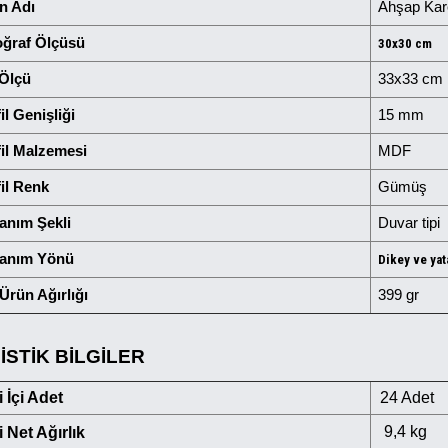
 Adı
Ahşap Kar
oğraf Ölçüsü
30x30 cm
 Ölçü
33x33 cm
il Genişliği
15 mm
il Malzemesi
MDF
il Renk
Gümüş
anım Şekli
Duvar tipi
lanım Yönü
Dikey ve yat
Ürün Ağırlığı
399 gr
İSTİK BİLGİLER
i İçi Adet
24 Adet
9,4 kg
i Net Ağırlık