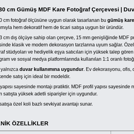
30 cm Gümüş MDF Kare Fotoğraf Çerçevesi | Duva
 cm fotoğraf ölçüsüne uygun olarak tasarlanan bu
gümüş kare
ımıyla hem dekoratif hem de ticari satışa uygun bir üründür.
 cm dış ölçüye sahip olan çerçeve, 15 mm genişliğinde MDF pro
inde klasik ve modern dekorasyon tarzlarına uyum sağlar. Özell
raf stüdyoları ve hediyelik eşya satıcıları için yüksek talep gör
gram ve sosyal medya platformlarında kullanılan 1:1 oranlı fotoğ
 yalnızca
duvar kullanımına uygundur
. Ev dekorasyonu, ofis, o
ende satış için ideal bir modeldir.
 yapısı sayesinde montajı pratiktir. MDF profil yapısı sayesinde 
n satışta yüksek adetli siparişler için uygundur.
atışa özel koli bazlı sevkiyat avantajı sunar.
NİK ÖZELLİKLER