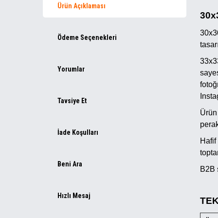
Ürün Açıklaması
30x
30x30
Ödeme Seçenekleri
tasar
33x33
Yorumlar
sayes
fotoğ
Insta
Tavsiye Et
Ürün
perak
İade Koşulları
Hafif
topta
Beni Ara
B2B s
Hızlı Mesaj
TEK