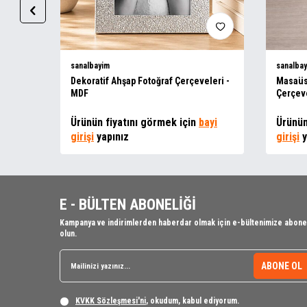
sanalbayim
sanalba
Dekoratif Ahşap Fotoğraf Çerçeveleri -
Masaüs
MDF
Çerçeve
ayi
Ürünün fiyatını görmek için
bayi
Ürünün
girişi
yapınız
girişi
y
E - BÜLTEN ABONELİĞİ
Kampanya ve indirimlerden haberdar olmak için e-bültenimize abone
olun.
ABONE OL
KVKK Sözleşmesi'ni
, okudum, kabul ediyorum.