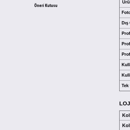
Ürün
Öneri Kutusu
Fot
Dış
Prof
Prof
Prof
Kull
Kul
Tek 
LOJ
Kol
Kol