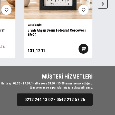
sanalbayim
sanalba
raf
Siyah Ahşap Derin Fotoğraf Çerçevesi
Ahşap 
15x20
bayi
131,12
TL
112,
MÜŞTERİ HİZMETLERİ
Hafta içi 08:30 - 17:30 / Hafta sonu 08:30 - 15:00 arası merak ettiğiniz
tüm sorular ve siparişleriniz için ulaşabilirsiniz.
0212 244 13 02 - 0542 212 57 26