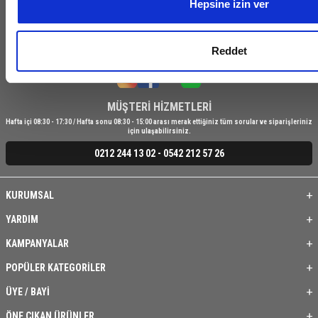
Hepsine izin ver
KVKK Sözleşmesi'ni
, okudum, kabul ediyorum.
Kampanya ve indirimlerden haberdar olmak için bizi takip edin!
Reddet
MÜŞTERİ HİZMETLERİ
Hafta içi 08:30 - 17:30 / Hafta sonu 08:30 - 15:00 arası merak ettiğiniz tüm sorular ve siparişleriniz
için ulaşabilirsiniz.
0212 244 13 02 - 0542 212 57 26
KURUMSAL
YARDIM
KAMPANYALAR
POPÜLER KATEGORİLER
ÜYE / BAYİ
ÖNE ÇIKAN ÜRÜNLER