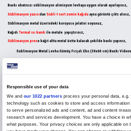
Baskı ebatınızı süblimasyon aliminyum levhaya uygun olarak ayarlayınız,
Süblimasyon yazıcı
dan
Subli-t sert zemin kağıda
ayna görüntü çıktı alınız,
Süblimasyon metal üzerindeki koruyucu jelatini soyunuz,
Kağıdı
Termal ısı bandı
ile metale yapıştırınız,
Süblimasyon pres
e kağıt altta metal üstte kalacak şekilde baskı yapınız,
Sublimasyon Metal Levha Gümüş Fırçalı Eko (30x60 cm
)
Baskı Video
Basit uygulamalı video linki ;
Responsible use of your data
Etiketler
We and
our 1022 partners
process your personal data, e.g.
sublimasyon metal
,
sublimasyon metal plaka
,
technology such as cookies to store and access information 
sublimasyon metal fiyatları
,
sublimasyon plaka
,
to serve personalized ads and content, ad and content mea
metal levha
,
süblimasyon metal levha
,
research and services development. You have a choice in wh
sublimasyon baskı metali
what purposes. Your privacy choices are only applicable on th