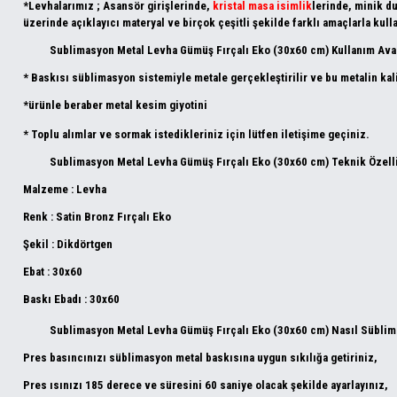
*Levhalarımız ; Asansör girişlerinde,
kristal masa isimlik
lerinde, minik du
üzerinde açıklayıcı materyal ve birçok çeşitli şekilde farklı amaçlarla kull
Sublimasyon Metal Levha Gümüş Fırçalı Eko (30x60 cm) Kullanım Avan
* Baskısı süblimasyon sistemiyle metale gerçekleştirilir ve bu metalin kali
*ürünle beraber metal kesim giyotini
* Toplu alımlar ve sormak istedikleriniz için lütfen iletişime geçiniz.
Sublimasyon Metal Levha Gümüş Fırçalı Eko (30x60 cm
)
Teknik Özell
Malzeme : Levha
Renk : Satin Bronz Fırçalı Eko
Şekil : Dikdörtgen
Ebat : 30x60
Baskı Ebadı : 30x60
Sublimasyon Metal Levha Gümüş Fırçalı Eko (30x60 cm
)
Nasıl Süblim
Pres basıncınızı süblimasyon metal baskısına uygun sıkılığa getiriniz,
Pres ısınızı 185 derece ve süresini 60 saniye olacak şekilde ayarlayınız,