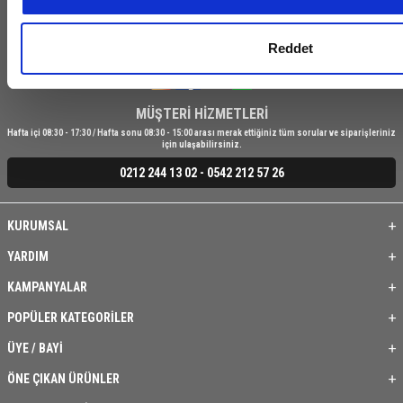
Kampanya ve indirimlerden haberdar olmak için bizi takip edin!
Reddet
MÜŞTERİ HİZMETLERİ
Hafta içi 08:30 - 17:30 / Hafta sonu 08:30 - 15:00 arası merak ettiğiniz tüm sorular ve siparişleriniz
için ulaşabilirsiniz.
0212 244 13 02 - 0542 212 57 26
KURUMSAL
YARDIM
KAMPANYALAR
POPÜLER KATEGORİLER
ÜYE / BAYİ
ÖNE ÇIKAN ÜRÜNLER