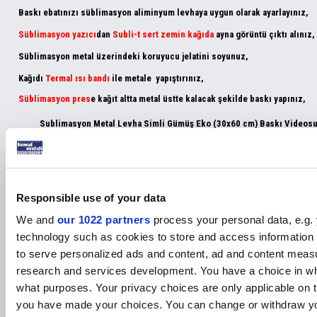
Baskı ebatınızı süblimasyon aliminyum levhaya uygun olarak ayarlayınız,
Süblimasyon yazıcı
dan
Subli-t sert zemin kağıda
ayna görüntü çıktı alınız,
Süblimasyon metal üzerindeki koruyucu jelatini soyunuz,
Kağıdı
Termal ısı bandı
ile metale yapıştırınız,
Süblimasyon pres
e kağıt altta metal üstte kalacak şekilde baskı yapınız,
Sublimasyon Metal Levha Simli Gümüş Eko (30x60 cm
)
Baskı Videos
Basit uygulamalı video linki ;
Etiketler
Responsible use of your data
We and
our 1022 partners
process your personal data, e.g.
sublimasyon metal
,
sublimasyon metal plaka
,
technology such as cookies to store and access information 
sublimasyon metal fiyatları
,
sublimasyon plaka
,
metal levha
,
süblimasyon metal levha
,
to serve personalized ads and content, ad and content mea
sublimasyon baskı metali
research and services development. You have a choice in wh
what purposes. Your privacy choices are only applicable on th
you have made your choices. You can change or withdraw y