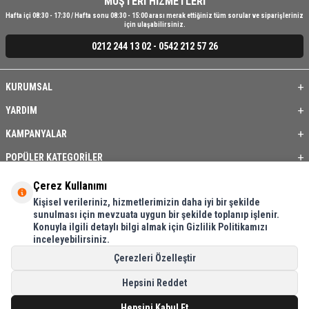
MÜŞTERİ HİZMETLERİ
Hafta içi 08:30 - 17:30 / Hafta sonu 08:30 - 15:00 arası merak ettiğiniz tüm sorular ve siparişleriniz
için ulaşabilirsiniz.
0212 244 13 02 - 0542 212 57 26
KURUMSAL
YARDIM
KAMPANYALAR
POPÜLER KATEGORİLER
ÜYE / BAYİ
Çerez Kullanımı
Kişisel verileriniz, hizmetlerimizin daha iyi bir şekilde
ÖNE ÇIKAN ÜRÜNLER
sunulması için mevzuata uygun bir şekilde toplanıp işlenir.
Konuyla ilgili detaylı bilgi almak için Gizlilik Politikamızı
BASKI REHBERİ
inceleyebilirsiniz.
İLETİŞİM
Çerezleri Özelleştir
Hepsini Reddet
Hepsini Kabul Et