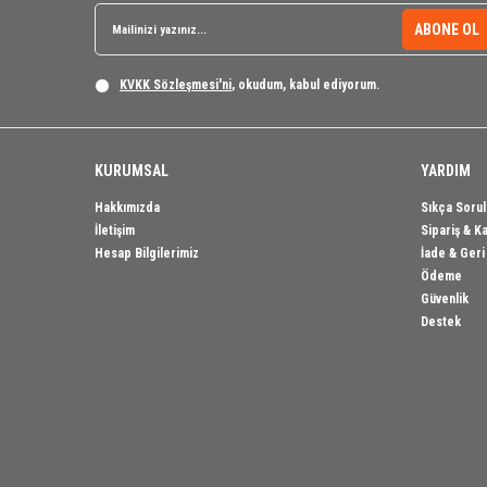
ABONE OL
KVKK Sözleşmesi'ni
, okudum, kabul ediyorum.
KURUMSAL
YARDIM
Hakkımızda
Sıkça Sorul
İletişim
Sipariş & K
Hesap Bilgilerimiz
İade & Ger
Ödeme
Güvenlik
Destek