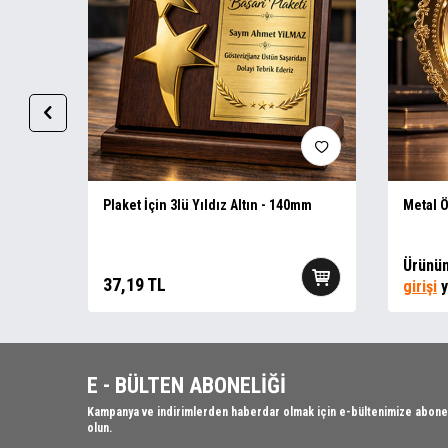
Plaket
Plaket İçin 3lü Yıldız Altın - 140mm
Metal Ö
ayi
Ürünün
37,19
TL
girişi
y
E - BÜLTEN ABONELİĞİ
Kampanya ve indirimlerden haberdar olmak için e-bültenimize abone
olun.