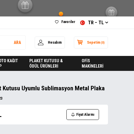
Favoriler
TR − TL
ARA
Hesabım
Sepetim
(
0
)
FOTO KAĞIT
PLAKET KUTUSU &
OFİS
P
ÖDÜL ÜRÜNLERİ
MAKİNELERİ
t Kutusu Uyumlu Sublimasyon Metal Plaka
23
L
Fiyat Alarmı