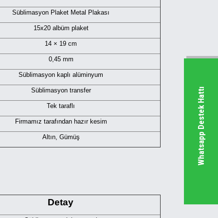
Süblimasyon Plaket Metal Plakası
15x20 albüm plaket
14 × 19 cm
0,45 mm
Süblimasyon kaplı alüminyum
Whatsapp Destek Hattı
Süblimasyon transfer
Tek taraflı
Firmamız tarafından hazır kesim
Altın, Gümüş
Detay