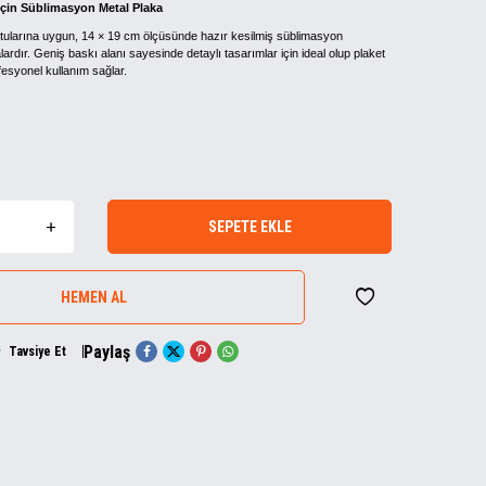
İçin Süblimasyon Metal Plaka
tularına uygun, 14 × 19 cm ölçüsünde hazır kesilmiş süblimasyon
rdır. Geniş baskı alanı sayesinde detaylı tasarımlar için ideal olup plaket
fesyonel kullanım sağlar.
SEPETE EKLE
HEMEN AL
Paylaş
Tavsiye Et