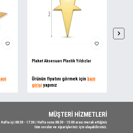
Plaket Aksesuarı Plastik Yıldızlar
Masa İ
bayi
Ürünün fiyatını görmek için
bayi
74,38
girişi
yapınız
MÜŞTERİ HİZMETLERİ
Hafta içi 08:30 - 17:30 / Hafta sonu 08:30 - 15:00 arası merak ettiğiniz
tüm sorular ve siparişleriniz için ulaşabilirsiniz.