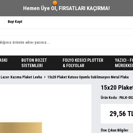
Hemen Üye Ol,
FIRSATLARI KAÇIRMA!
Bayi Kayıt
ASKI
BUTON ROZET
FOLYO KESİCİ PLOTTER
YAZICI - 
SİSTEMLERİ
& FOLYOLAR
MÜREKKE
e Lazer Kazıma Plaket Levha
15x20 Plaket Kutusu Uyumlu Sublimasyon Metal Plaka
15x20 Plake
Ürün Kodu :
PALK-00
29,56
T
Öne Çıkan Bilgiler