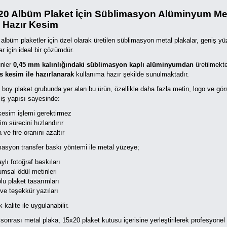
20 Albüm Plaket İçin Süblimasyon Alüminyum Met
 Hazır Kesim
albüm plaketler için özel olarak üretilen süblimasyon metal plakalar, geniş y
ar için ideal bir çözümdür.
ünler
0,45 mm kalınlığındaki süblimasyon kaplı alüminyumdan
üretilmekt
s kesim ile hazırlanarak
kullanıma hazır şekilde sunulmaktadır.
boy plaket grubunda yer alan bu ürün, özellikle daha fazla metin, logo ve görse
iş yapısı sayesinde:
esim işlemi gerektirmez
im sürecini hızlandırır
 ve fire oranını azaltır
asyon transfer baskı yöntemi ile metal yüzeye;
ylı fotoğraf baskıları
umsal ödül metinleri
lu plaket tasarımları
 ve teşekkür yazıları
 kalite ile uygulanabilir.
sonrası metal plaka, 15x20 plaket kutusu içerisine yerleştirilerek profesyonel ve