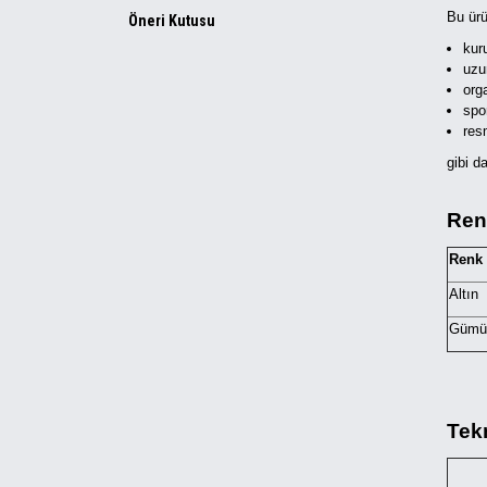
Bu ürü
Öneri Kutusu
kur
uzu
org
spor
res
gibi d
Ren
Renk
Altın
Gümü
Tekn