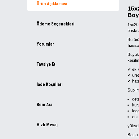
Ürün Açıklaması
15x
Boy
Ödeme Seçenekleri
15x20 
baskıl
Bu ür
Yorumlar
hassa
Büyük 
kesilm
Tavsiye Et
✔ ek k
✔ üret
✔ hata
İade Koşulları
Süblim
deta
Beni Ara
kur
logo
anı
Hızlı Mesaj
yüksek
Baskı 