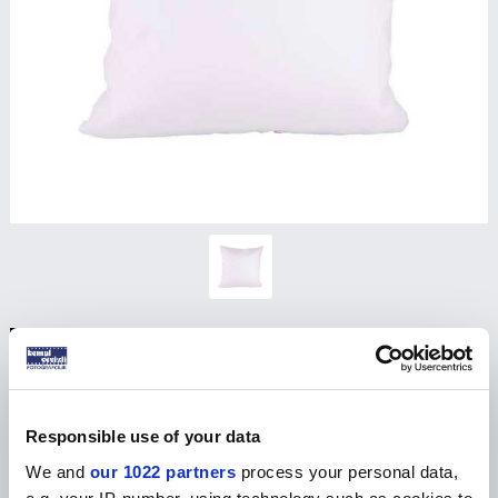
Pamuklu Kare Yastık Kılıfı 40cmx40cm
Ürün Kodu :
SYYI-0020
Ürünün fiyatını görmek için
bayi girişi
yapınız
Responsible use of your data
We and
our 1022 partners
process your personal data,