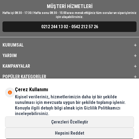
MÜŞTERİ HİZMETLERİ
Hafta içi 08:30 - 17:30 / Hafta sonu 08:30 - 15:00 arası merak ettiğiniz tüm sorular ve siparişleriniz
için ulaşabilirsiniz.
0212 244 13 02 - 0542 212 57 26
KURUMSAL
YARDIM
KAMPANYALAR
POPÜLER KATEGORİLER
ÜYE / BAYİ
Çerez Kullanımı
Kişisel verileriniz, hizmetlerimizin daha iyi bir şekilde
ÖNE ÇIKAN ÜRÜNLER
sunulması için mevzuata uygun bir şekilde toplanıp işlenir.
Konuyla ilgili detaylı bilgi almak için Gizlilik Politikamızı
BASKI REHBERİ
inceleyebilirsiniz.
İLETİŞİM
Çerezleri Özelleştir
Hepsini Reddet