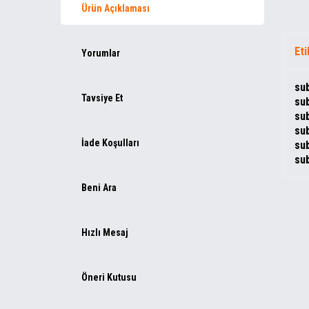
Ürün Açıklaması
Eti
Yorumlar
sub
Tavsiye Et
sub
sub
sub
İade Koşulları
sub
sub
Beni Ara
Hızlı Mesaj
Öneri Kutusu