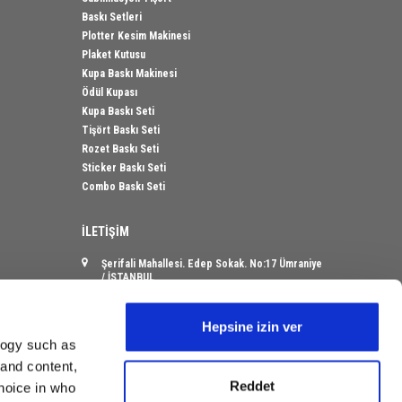
Baskı Setleri
Plotter Kesim Makinesi
Plaket Kutusu
Kupa Baskı Makinesi
Ödül Kupası
Kupa Baskı Seti
Tişört Baskı Seti
Rozet Baskı Seti
Sticker Baskı Seti
Combo Baskı Seti
İLETİŞİM
Şerifali Mahallesi. Edep Sokak. No:17 Ümraniye
/ İSTANBUL
info@sanalbayim.com
Hepsine izin ver
logy such as
 and content,
Reddet
hoice in who