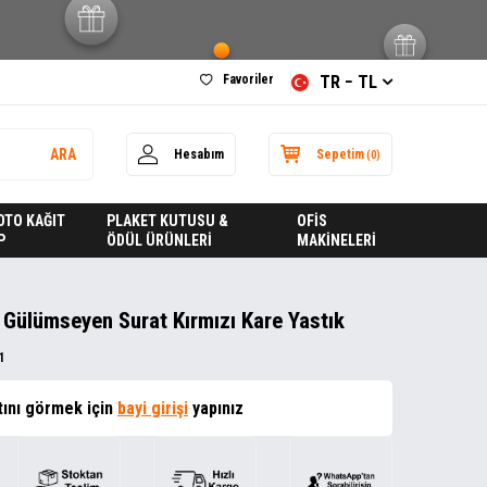
Favoriler
TR − TL
ARA
Hesabım
Sepetim
(
0
)
FOTO KAĞIT
PLAKET KUTUSU &
OFİS
P
ÖDÜL ÜRÜNLERİ
MAKİNELERİ
Gülümseyen Surat Kırmızı Kare Yastık
1
tını görmek için
bayi girişi
yapınız