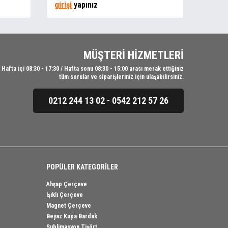
girişi
yapınız
girişi
MÜŞTERİ HİZMETLERİ
Hafta içi 08:30 - 17:30 / Hafta sonu 08:30 - 15:00 arası merak ettiğiniz
tüm sorular ve siparişleriniz için ulaşabilirsiniz.
0212 244 13 02 - 0542 212 57 26
POPÜLER KATEGORİLER
Ahşap Çerçeve
Işıklı Çerçeve
Magnet Çerçeve
Beyaz Kupa Bardak
Sublimasyon Tişört