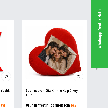
Whatsapp Destek Hattı
 Yastık
Sublimasyon Düz Kırmızı Kalp Dikey
Sublim
Kılıf
Kılıf
bayi
Ürünün fiyatını görmek için
bayi
Ürünü