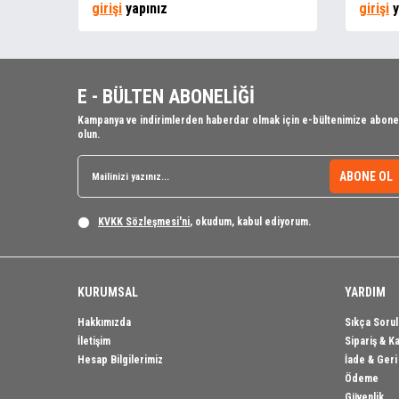
girişi
yapınız
girişi
y
E - BÜLTEN ABONELİĞİ
Kampanya ve indirimlerden haberdar olmak için e-bültenimize abone
olun.
ABONE OL
KVKK Sözleşmesi'ni
, okudum, kabul ediyorum.
KURUMSAL
YARDIM
Hakkımızda
Sıkça Sorul
İletişim
Sipariş & K
Hesap Bilgilerimiz
İade & Ger
Ödeme
Güvenlik