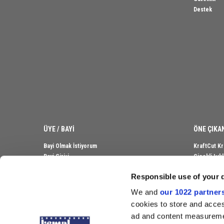
Destek
ÜYE / BAYİ
ÖNE ÇIKA
Bayi Olmak İstiyorum
KraftCut Kr
Bayi Girişi
Çiçekli Işı
Ahşap Deri
Responsible use of your 
Bebek Magn
Sublimasyo
We and
our 1022 partner
Kadife Albü
cookies to store and acces
Kişiye Özel 
ad and content measureme
Kupa ve Kah