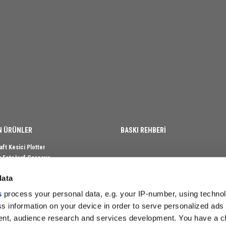
N ÜRÜNLER
BASKI REHBERİ
aft Kesici Plotter
klı Fotoğraf Çerçeve
n Fotoğraf Çerçeve
data
et Fotoğraf Çerçevesi
n Beyaz Kupa
s
process your personal data, e.g. your IP-number, using techno
m Plaket Kutusu
s information on your device in order to serve personalized ads
Yılın Oskarı Ödülü
nt, audience research and services development. You have a c
ve Fincanı Baskı Seti