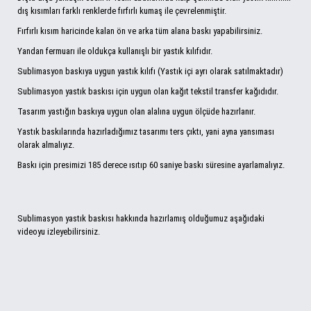
dış kısımları farklı renklerde fırfırlı kumaş ile çevrelenmiştir.
Fırfırlı kısım haricinde kalan ön ve arka tüm alana baskı yapabilirsiniz.
Yandan fermuarı ile oldukça kullanışlı bir yastık kılıfıdır.
Sublimasyon baskıya uygun yastık kılıfı (Yastık içi ayrı olarak satılmaktadır)
Sublimasyon yastık baskısı için uygun olan kağıt tekstil transfer kağıdıdır.
Tasarım yastığın baskıya uygun olan alalına uygun ölçüde hazırlanır.
Yastık baskılarında hazırladığımız tasarımı ters çıktı, yani ayna yansıması
olarak almalıyız.
Baskı için presimizi 185 derece ısıtıp 60 saniye baskı süresine ayarlamalıyız.
Sublimasyon yastık baskısı hakkında hazırlamış olduğumuz aşağıdaki
videoyu izleyebilirsiniz.