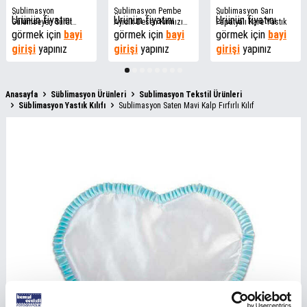
Sublimasyon
Sublimasyon Pembe
Sublimasyon Sarı
Ürünün fiyatını
Ürünün fiyatını
Ürünün fiyatını
Gülümseyen Surat
Ayıcık Desen Kırmızı
Papatyalı Kare Yastık
Kırmızı Kare Yastık
görmek için
bayi
Kalp Yastık
görmek için
bayi
görmek için
bayi
girişi
yapınız
girişi
yapınız
girişi
yapınız
Anasayfa
Süblimasyon Ürünleri
Sublimasyon Tekstil Ürünleri
Süblimasyon Yastık Kılıfı
Sublimasyon Saten Mavi Kalp Fırfırlı Kılıf