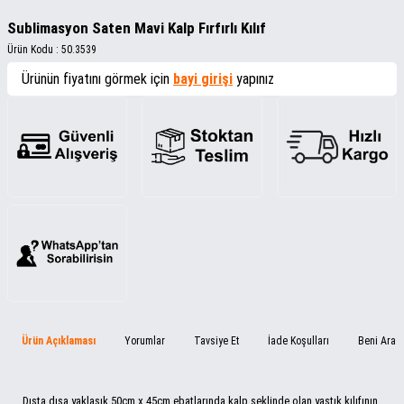
Sublimasyon Saten Mavi Kalp Fırfırlı Kılıf
Ürün Kodu :
50.3539
Ürünün fiyatını görmek için
bayi girişi
yapınız
Ürün Açıklaması
Yorumlar
Tavsiye Et
İade Koşulları
Beni Ara
Dışta dışa yaklaşık 50cm x 45cm ebatlarında kalp şeklinde olan yastık kılıfının