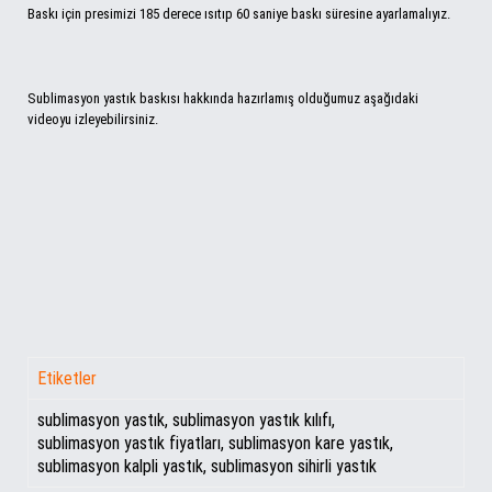
Baskı için presimizi 185 derece ısıtıp 60 saniye baskı süresine ayarlamalıyız.
Sublimasyon yastık baskısı hakkında hazırlamış olduğumuz aşağıdaki
videoyu izleyebilirsiniz.
Etiketler
sublimasyon yastık
,
sublimasyon yastık kılıfı
,
sublimasyon yastık fiyatları
,
sublimasyon kare yastık
,
sublimasyon kalpli yastık
,
sublimasyon sihirli yastık