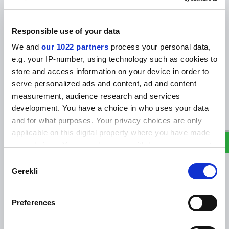
Responsible use of your data
We and
our 1022 partners
process your personal data,
e.g. your IP-number, using technology such as cookies to
store and access information on your device in order to
serve personalized ads and content, ad and content
measurement, audience research and services
W
h
a
s
a
p
p
D
e
s
e
H
a
t
t
development. You have a choice in who uses your data
and for what purposes. Your privacy choices are only
Sublimasyon Saten Mavi Kalp Fırfırlı Kılıf
applicable on this digital property where you have made
Ürün Kodu :
50.3539
your choices. You can change or withdraw your consent
any time from the Cookie Declaration or by clicking on
Ürünün fiyatını görmek için
bayi girişi
yapınız
Consent
the Privacy trigger icon.
Gerekli
Selection
If you allow, we would also like to:
Preferences
Collect information about your geographical
location which can be accurate to within several