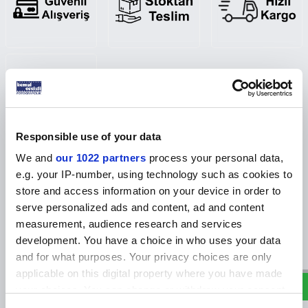
Responsible use of your data
We and
our 1022 partners
process your personal data,
Ürün Açıklaması
Yorumlar
Tavsiye Et
İade Koşulları
Beni Ar
e.g. your IP-number, using technology such as cookies to
store and access information on your device in order to
Pembe Ördek Bebek Ayaklı Magnet Çerçevesi – 9.5 x
serve personalized ads and content, ad and content
measurement, audience research and services
9 cm
W
h
a
s
p
p
D
e
s
e
H
a
t
t
development. You have a choice in who uses your data
Sevimli tasarımı ve pratik ayaklı yapısıyla öne çıkan
Pembe Ördek
and for what purposes. Your privacy choices are only
Bebek Magnet Çerçevesi
, metal malzemesi sayesinde uzun ömürlü ve
applicable on this digital property where you have made
sağlamdır.
your choices. You can change or withdraw your consent
9.5 cm eninde ve 9 cm boyundaki bu çerçeve, küçük fotoğraflar veya
any time from the Cookie Declaration or by clicking on
hatıralarınızı sergilemek için ideal boyuttadır.