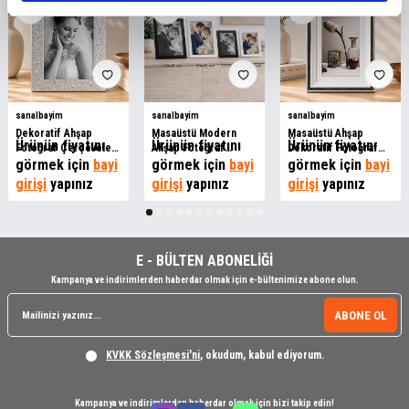
Yeni
Yeni
Yeni
sanalbayim
sanalbayim
sanalbayim
Dekoratif Ahşap
Masaüstü Modern
Masaüstü Ahşap
Ürünün fiyatını
Ürünün fiyatını
Ürünün fiyatını
Fotoğraf Çerçeveleri
Ahşap Fotoğraf
Dekoratif Fotoğraf
- MDF
görmek için
bayi
Çerçeveleri - MDF
görmek için
bayi
Çerçeveleri -MDF
görmek için
bayi
girişi
yapınız
girişi
yapınız
girişi
yapınız
E - BÜLTEN ABONELİĞİ
Kampanya ve indirimlerden haberdar olmak için e-bültenimize abone olun.
ABONE OL
KVKK Sözleşmesi'ni
, okudum, kabul ediyorum.
Kampanya ve indirimlerden haberdar olmak için bizi takip edin!