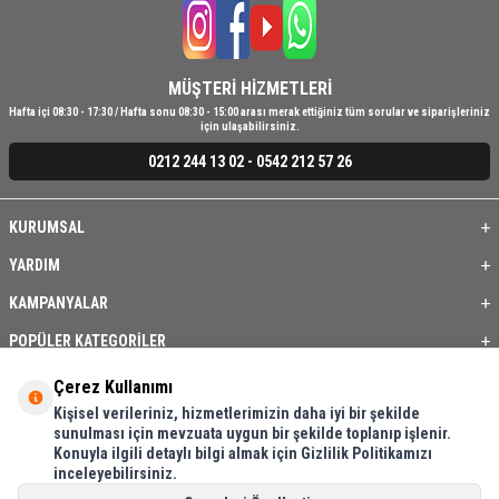
MÜŞTERİ HİZMETLERİ
Hafta içi 08:30 - 17:30 / Hafta sonu 08:30 - 15:00 arası merak ettiğiniz tüm sorular ve siparişleriniz
için ulaşabilirsiniz.
0212 244 13 02 - 0542 212 57 26
KURUMSAL
YARDIM
KAMPANYALAR
POPÜLER KATEGORİLER
ÜYE / BAYİ
Çerez Kullanımı
Kişisel verileriniz, hizmetlerimizin daha iyi bir şekilde
ÖNE ÇIKAN ÜRÜNLER
sunulması için mevzuata uygun bir şekilde toplanıp işlenir.
Konuyla ilgili detaylı bilgi almak için Gizlilik Politikamızı
BASKI REHBERİ
inceleyebilirsiniz.
İLETİŞİM