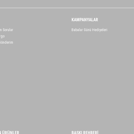
KAMPANYALAR
n Sorular
Babalar Günü Hediyeleri
rgo
 Gönderim
N ÜRÜNLER
BASKI REHBERİ