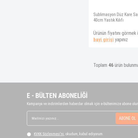
Sublimasyon Düz Kare Sa
40cm Yastık Kılıfı
Ürünün fiyatını görmek 
bayi girişi
yapınız
Toplam
46
ürün bulunma
E - BÜLTEN ABONELİĞİ
Kampanya ve indirimlerden haberdar olmak için e-bültenimize abone olun
ABONE OL
KVKK Sözleşmesi'ni
, okudum, kabul ediyorum.