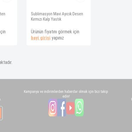
ten
Sublimasyon Mavi Ayıcık Desen
Kırmızı Kalp Yastık
için
Ürünün fiyatını görmek için
bayi girişi
yapınız
ktadır.
Kampanya ve indirimlerden haberdar olmak için bizi takip
edin!
.