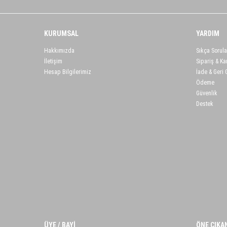
KURUMSAL
YARDIM
Hakkımızda
Sıkça Sorula
İletişim
Sipariş & Ka
Hesap Bilgilerimiz
İade & Geri
Ödeme
Güvenlik
Destek
ÜYE / BAYİ
ÖNE ÇIKA