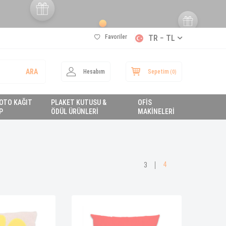
Favoriler
TR − TL
ARA
Hesabım
Sepetim
(
0
)
FOTO KAĞIT
PLAKET KUTUSU &
OFİS
P
ÖDÜL ÜRÜNLERİ
MAKİNELERİ
4
3